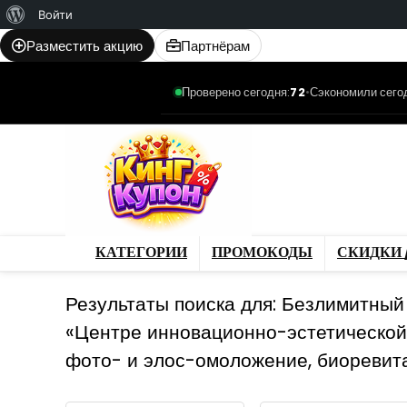
О
Войти
WordPress
Разместить акцию
Партнёрам
Проверено сегодня:
72
•
Сэкономили сего
Категории
Промо
Магазины
Товар
КАТЕГОРИИ
ПРОМОКОДЫ
СКИДКИ 
Результаты поиска для:
Безлимитный к
«Центре инновационно-эстетической 
фото- и элос-омоложение, биоревита