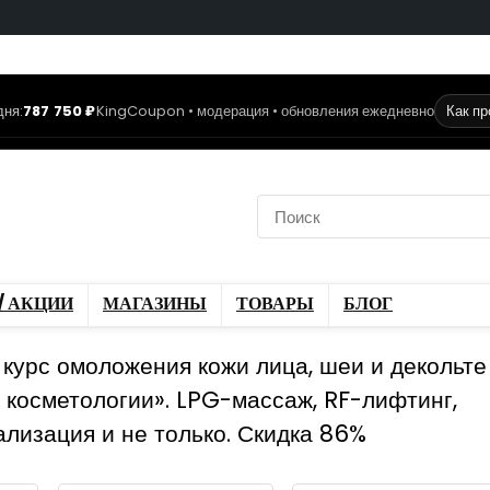
дня:
787 750 ₽
KingCoupon • модерация • обновления ежедневно
Как п
коды
Скидки / Акции
ы
Блог
/ АКЦИИ
МАГАЗИНЫ
ТОВАРЫ
БЛОГ
урс омоложения кожи лица, шеи и декольте
косметологии». LPG-массаж, RF-лифтинг,
лизация и не только. Скидка 86%