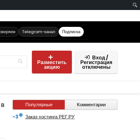
роверяем
Telegram-канал
Подписка
Вход /
Разместить
Регистрация
акцию
отключены
 в
Популярные
Комментарии
-3
Заказ хостинга РЕГ.РУ