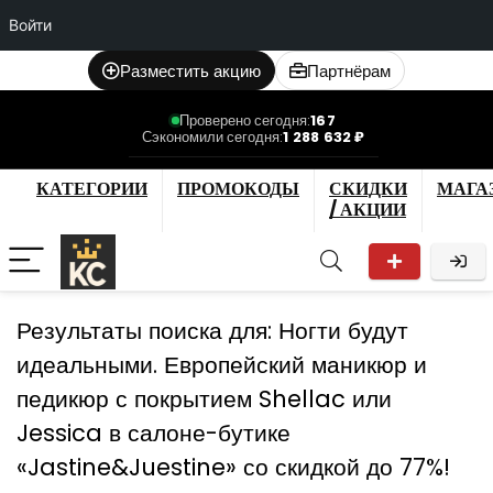
Войти
Разместить акцию
Партнёрам
Проверено сегодня:
167
Сэкономили сегодня:
1 288 632 ₽
КАТЕГОРИИ
ПРОМОКОДЫ
СКИДКИ
МАГА
/ АКЦИИ
Результаты поиска для:
Ногти будут
идеальными. Европейский маникюр и
педикюр с покрытием Shellac или
Jessica в салоне-бутике
«Jastine&Juestine» со скидкой до 77%!