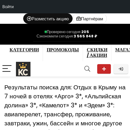
Войти
Разместить акцию
Партнёрам
Проверено сегодня:
205
Сэкономили сегодня:
3 565 848 ₽
КАТЕГОРИИ
ПРОМОКОДЫ
СКИДКИ
МАГА
/ АКЦИИ
Результаты поиска для:
Отдых в Крыму на
7 ночей в отелях «Арго» 3*, «Альпийская
долина» 3*, «Камелот» 3* и «Эдем» 3*:
авиаперелет, трансфер, проживание,
завтраки, ужин, бассейн и многое другое