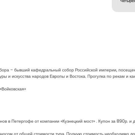
обора – бывший кафедральный собор Российской империи, посещен
ры и искусства народов Европы и Востока. Прогулка по рекам и к
 «Войковская»
в в Петергофе от компании «Кузнецкий мост» . Купон за 890р. и до
носом от общей стоимости тура. Полную стоимость необходимо до