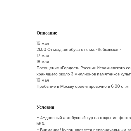
Описание
16 мая
21.00 Отъезд автобуса от ст.м. «Войковская»
17 мая
18 мая
Посещение «Гордость России» Исаакиевского с
хранящего около 3 миллионов памятников культу
19 мая
Прибытие в Москву ориентировочно в 6.00 ст.м.
Условия
- 4-дневный автобусный тур на открытие фонтано
56%
- Внимание! Купон является первоначальным вз