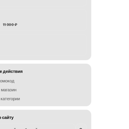
11 300 ₽
 действия
ромокод
 магазин
категории
о сайту