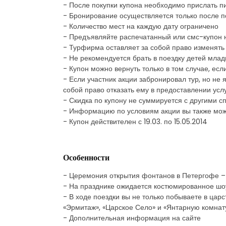
- После покупки купона необходимо прислать пи
- Бронирование осуществляется только после по
- Количество мест на каждую дату ограничено
- Предъявляйте распечатанный или смс-купон 
- Турфирма оставляет за собой право изменять
- Не рекомендуется брать в поездку детей млад
- Купон можно вернуть только в том случае, ес
- Если участник акции забронировал тур, но не 
собой право отказать ему в предоставлении услу
- Скидка по купону не суммируется с другими
- Информацию по условиям акции вы также мож
- Купон действителен с 19.03. по 15.05.2014
Особенности
- Церемония открытия фонтанов в Петергофе – 
- На празднике ожидается костюмированное шоу
- В ходе поездки вы не только побываете в цар
«Эрмитаж», «Царское Село» и «Янтарную комнату
- Дополнительная информация на сайте