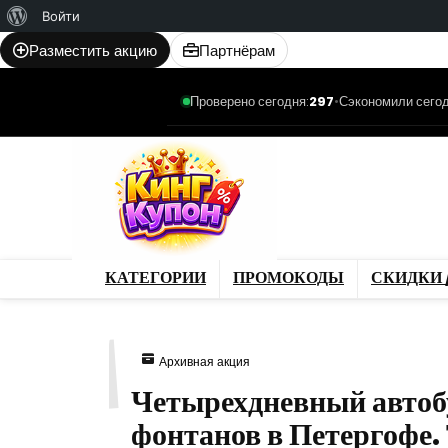
О
Войти
WordPress
Разместить акцию
Партнёрам
Проверено сегодня:
297
•
Сэкономили сегод
Категории
Промо
Магазины
Товар
КАТЕГОРИИ
ПРОМОКОДЫ
СКИДКИ 
711
Архивная акция
Четырехдневный автоб
фонтанов в Петергофе.