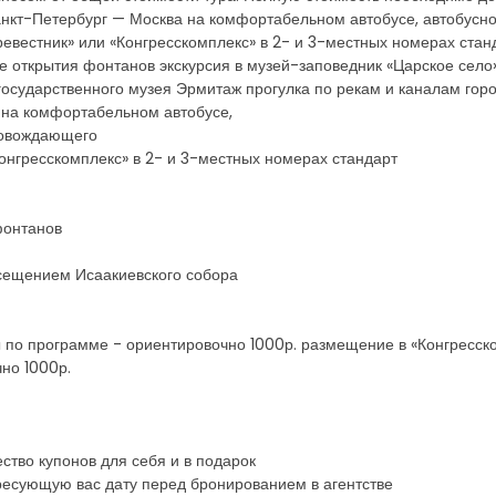
Санкт-Петербург — Москва на комфортабельном автобусе, автобусн
вестник» или «Конгресскомплекс» в 2- и 3-местных номерах станд
е открытия фонтанов экскурсия в музей-заповедник «Царское село»
осударственного музея Эрмитаж прогулка по рекам и каналам гор
 на комфортабельном автобусе,
ровождающего
Конгресскомплекс» в 2- и 3-местных номерах стандарт
фонтанов
осещением Исаакиевского собора
 по программе - ориентировочно 1000р. размещение в «Конгресск
но 1000р.
ство купонов для себя и в подарок
ресующую вас дату перед бронированием в агентстве