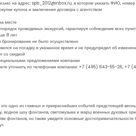
сьмо на адрес: spb_2012@inbox.ru, в котором указать ФИО, номер 
купки купона и заключения договора с агентством
на месте
 порядок проводимых экскурсий, гарантируя соблюдение всех пунк
ше 8 лет
ли бронирование не было осуществлено
явился на посадку в указанное время и не предупредил об изменени
г со скидкой
 специальными предложениями компании
ете уточнить по телефонам компании: +7 (495) 643-55-26, +7 
это одно из главных и прекраснейших событий предстоящей весны
, водное шоу фонтанов, светомузыка и марш военных духовых орк
стве фонтанов, но также увидите основные достопримечательности 
».