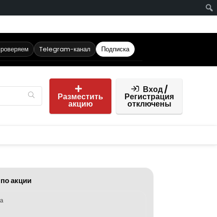
проверяем
Telegram-канал
Подписка
Вход /
Разместить
Регистрация
акцию
отключены
 по акции
ка