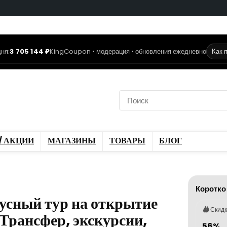
ня:
3 705 144 ₽
KingCoupon • модерация • обновления ежедневно
Как 
коды
Скидки / Акции
ы
Блог
/ АКЦИИ
МАГАЗИНЫ
ТОВАРЫ
БЛОГ
Коротко
усный тур на открытие
Скид
 Трансфер, экскурсии,
56%