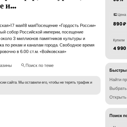
е и…
Цена
890 ₽
овская»17 мая18 маяПосещение «Гордость России»
ый собор Российской империи, посещение
 около 3 миллионов памятников культуры и
Купили
ка по рекам и каналам города. Свободное время
4 990
овочно в 6.00 ст.м. «Войковская»
газины
Поиск по теме
Быстрые
Найти п
сии сайта. Мы оставили его, чтобы не терять трафик и
Выбрать
Открыть 
Поиск п