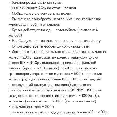
- балансировка, включая грузы
- БОНУС: скидка 20% на сход - развал
- Мойка колес в стоимость не входит
- Вы можете приобрести неограниченное количество
купонов для себя и в подарок
- Купон действует на один автомобиль (комплект 4
колеса)
- Необходима предварительная запись по телефону
- Купон действует в любом шиномонтаже сети
- Дополнительно обязательно оплачивается: тех. чистка
колес - 200р . шиномонтаж колес с радиусом диска
более R18 - 400р . шиномонтаж низкопрофильной
резины (профиль 50 и ниже) - 500р . шиномонтаж
кроссоверов, паркетников и джипов - 500р . хранение
колес с радиусом диска более R18 - 300р . за каждый
последующий радиус (за комплект) доплата за
шиномонтаж колес с технологией Run-flat - 150р . за
каждое колесо хранение шин с дисками - 1000р . (за
комплект) мойка колес - 200р . (оплата на месте)
- тех. чистка колес - 200р .
- шиномонтаж колес с радиусом диска более R18 - 400р