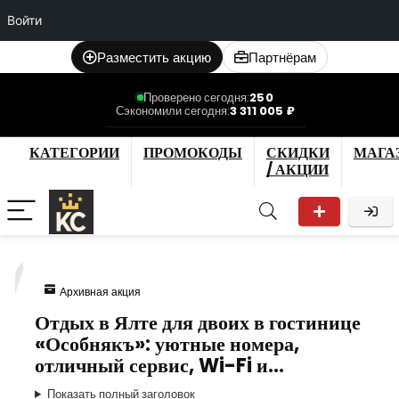
Войти
Разместить акцию
Партнёрам
Проверено сегодня:
250
Сэкономили сегодня:
3 311 005 ₽
КАТЕГОРИИ
ПРОМОКОДЫ
СКИДКИ
МАГА
/ АКЦИИ
7
Архивная акция
Отдых в Ялте для двоих в гостинице
«Особнякъ»: уютные номера,
отличный сервис, Wi-Fi и…
Показать полный заголовок