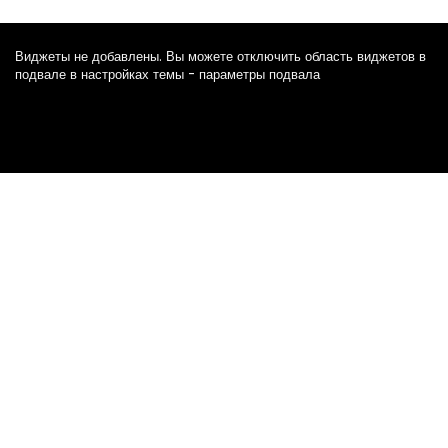
Виджеты не добавлены. Вы можете отключить область виджетов в
подвале в настройках темы - параметры подвала