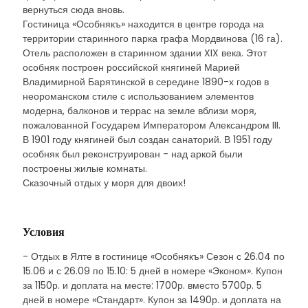
вернуться сюда вновь.
Гостиница «Особнякъ» находится в центре города на
территории старинного парка графа Мордвинова (16 га).
Отель расположен в старинном здании XIX века. Этот
особняк построен российской княгиней Марией
Владимирной Барятинской в середине 1890-х годов в
неороманском стиле с использованием элементов
модерна, балконов и террас на земле вблизи моря,
пожалованной Государем Императором Александром III.
В 1901 году княгиней был создан санаторий. В 1951 году
особняк был реконструирован - над аркой были
построены жилые комнаты.
Сказочный отдых у моря для двоих!
Условия
- Отдых в Ялте в гостинице «Особнякъ» Сезон с 26.04 по
15.06 и с 26.09 по 15.10: 5 дней в номере «Эконом». Купон
за 1150р. и доплата на месте: 1700р. вместо 5700р. 5
дней в номере «Стандарт». Купон за 1490р. и доплата на