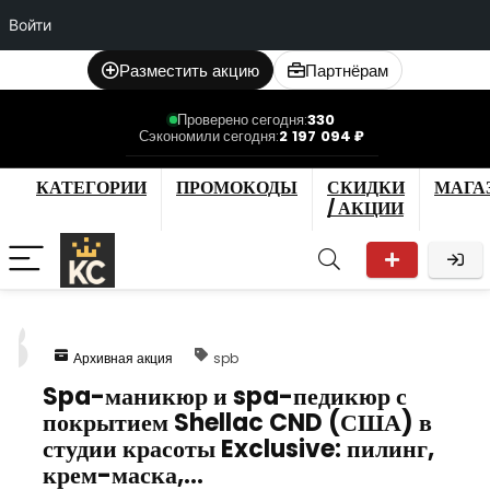
Войти
Разместить акцию
Партнёрам
Проверено сегодня:
330
Сэкономили сегодня:
2 197 094 ₽
КАТЕГОРИИ
ПРОМОКОДЫ
СКИДКИ
МАГА
/ АКЦИИ
8
Архивная акция
spb
Spa-маникюр и spa-педикюр с
покрытием Shellac CND (США) в
студии красоты Exclusive: пилинг,
крем-маска,…