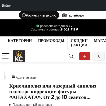
Войти
Разместить акцию
Партнёрам
Проверено сегодня:
957
Сэкономили сегодня:
8 028 713 ₽
КАТЕГОРИИ
ПРОМОКОДЫ
СКИДКИ
МАГА
/ АКЦИИ
4
Архивная акция
Криолиполиз или лазерный липолиз
в центре коррекции фигуры
«АНАХАТА». От 2 до 10 сеансов…
Показать полный заголовок