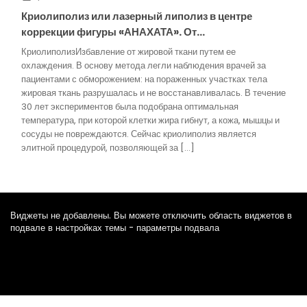
Криолиполиз или лазерный липолиз в центре
коррекции фигуры «АНАХАТА». От…
КриолиполизИзбавление от жировой ткани путем ее
охлаждения. В основу метода легли наблюдения врачей за
пациентами с обморожением: на пораженных участках тела
жировая ткань разрушалась и не восстанавливалась. В течение
30 лет экспериментов была подобрана оптимальная
температура, при которой клетки жира гибнут, а кожа, мышцы и
сосуды не повреждаются. Сейчас криолиполиз является
элитной процедурой, позволяющей за […]
Виджеты не добавлены. Вы можете отключить область виджетов в
подвале в настройках темы - параметры подвала