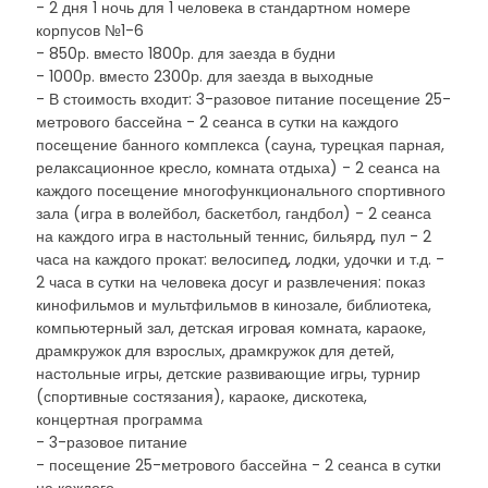
- 2 дня 1 ночь для 1 человека в стандартном номере
корпусов №1-6
- 850р. вместо 1800р. для заезда в будни
- 1000р. вместо 2300р. для заезда в выходные
- В стоимость входит: 3-разовое питание посещение 25-
метрового бассейна - 2 сеанса в сутки на каждого
посещение банного комплекса (сауна, турецкая парная,
релаксационное кресло, комната отдыха) - 2 сеанса на
каждого посещение многофункционального спортивного
зала (игра в волейбол, баскетбол, гандбол) - 2 сеанса
на каждого игра в настольный теннис, бильярд, пул - 2
часа на каждого прокат: велосипед, лодки, удочки и т.д. -
2 часа в сутки на человека досуг и развлечения: показ
кинофильмов и мультфильмов в кинозале, библиотека,
компьютерный зал, детская игровая комната, караоке,
драмкружок для взрослых, драмкружок для детей,
настольные игры, детские развивающие игры, турнир
(спортивные состязания), караоке, дискотека,
концертная программа
- 3-разовое питание
- посещение 25-метрового бассейна - 2 сеанса в сутки