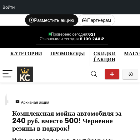
Войти
Разместить акцию
Партнёрам
Проверено сегодня:
621
Сэкономили сегодня:
6 109 248 ₽
КАТЕГОРИИ
ПРОМОКОДЫ
СКИДКИ
МАГА
/ АКЦИИ
4
Архивная акция
Комплексная мойка автомобиля за
240 руб. вместо 500! Чернение
резины в подарок!
Мойка автомобиля на заре автолюбительства