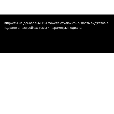
Виджеты не добавлены. Вы можете отключить область виджетов в
подвале в настройках темы - параметры подвала