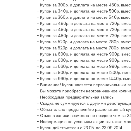
- Купон за 300р. и доплата на месте 450р. вме
- Купон за 340р. и доплата на месте 500р. вме
- Купон за 360р. и доплата на месте 540р. вме
- Купон за 480р. и доплата на месте 720р. вме
- Купон за 480р. и доплата на месте 720р. вме
- Купон за 480р. и доплата на месте 720р. вме
- Купон за 520р. и доплата на месте 780р. вме
- Купон за 520р. и доплата на месте 780р. вме
- Купон за 600р. и доплата на месте 900р. вме
- Купон за 600р. и доплата на месте 900р. вме
- Купон за 660р. и доплата на месте 990р. вме
- Купон за 800р. и доплата на месте 1200р. вм
- Купон за 960р. и доплата на месте 1440р. вм
- Внимание! Купон является первоначальным в
- Вы можете приобрести неограниченное количе
- Необходима предварительная запись
- Скидка не суммируется с другими действующ
- Обязательно предъявляйте распечатанный ку
- Отмена записи возможна не позднее чем за 2
- Информацию по условиям акции вы также мож
- Купон действителен с 23.05. по 23.09.2014