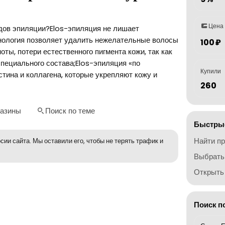
Цена
идов эпиляции?Elos-эпиляция не лишает
ехнология позволяет удалить нежелательные волосы
100 ₽
оты, потери естественного пигмента кожи, так как
пециального состава;Elos-эпиляция «по
Купили
тина и коллагена, которые укрепляют кожу и
260
газины
Поиск по теме
Быстрые
Найти п
сии сайта. Мы оставили его, чтобы не терять трафик и
Выбрать
Открыть 
Поиск п