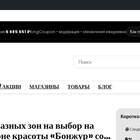
ня:
6 685 651 ₽
KingCoupon • модерация • обновления ежедневно
Как 
коды
Скидки / Акции
ы
Блог
/ АКЦИИ
МАГАЗИНЫ
ТОВАРЫ
БЛОГ
Коротко
азных зон на выбор на
Скид
лоне красоты «Бонжур» со…
9%