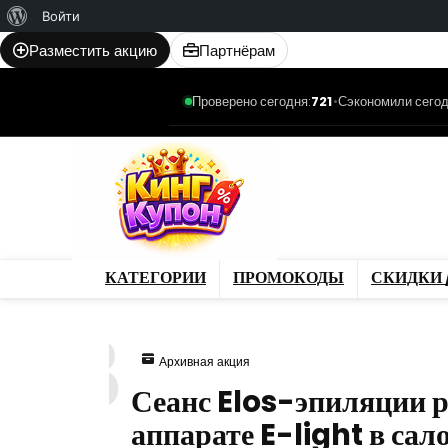
О
Войти
WordPress
Разместить акцию
Партнёрам
Проверено сегодня:
721
•
Сэкономили сегод
Категории
Промо
Магазины
Товар
КАТЕГОРИИ
ПРОМОКОДЫ
СКИДКИ 
373
Архивная акция
Сеанс Elos-эпиляции р
аппарате E-light в са