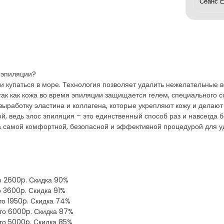
в эпиляции?
и купаться в море. Технология позволяет удалить нежелательные в
 так как кожа во время эпиляции защищается гелем, специального с
выработку эластина и коллагена, которые укрепляют кожу и делают
й, ведь элос эпиляция – это единственный способ раз и навсегда б
а самой комфортной, безопасной и эффективной процедурой для у
то 2600p. Скидка 90%
то 3600p. Скидка 91%
сто 1950p. Скидка 74%
сто 6000p. Скидка 87%
сто 5000p. Скидка 85%