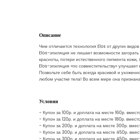
Описание
Чем отличается технология Elos от других видо
Elos-эпиляция не лишает возможности загорать 
красноты, потери естественного пигмента кожи,
Elos-эпиляция «по совместительству» улучшает 
Позвольте себе быть всегда красивой и ухоженно
любом участке тела! Во всем мире она признан
Условия
- Купон за 100р. и доплата на месте 160р. вмес
- Купон за 120р. и доплата на месте 180р. вмес
- Купон за 200р. и доплата на месте 300р. вме
- Купон за 300р. и доплата на месте 450р. вме
- Купон за 300р. и доплата на месте 450р. вме