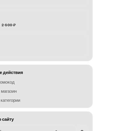
2 600 ₽
 действия
ромокод
 магазин
категории
о сайту