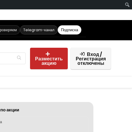
проверяем
Telegram-канал
Подписка
Вход /
Разместить
Регистрация
акцию
отключены
 по акции
ка