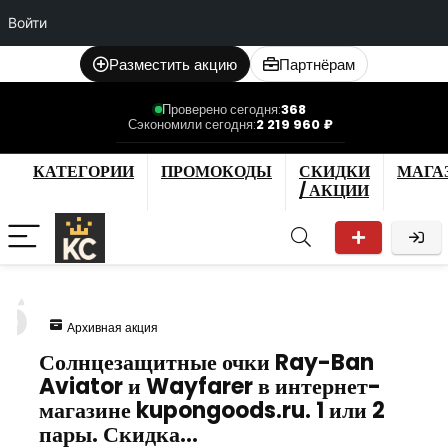
Войти
Разместить акцию
Партнёрам
Проверено сегодня:
368
Сэкономили сегодня:
2 219 960 ₽
КАТЕГОРИИ
ПРОМОКОДЫ
СКИДКИ
МАГА
/ АКЦИИ
6
Архивная акция
Солнцезащитные очки Ray-Ban
Aviator и Wayfarer в интернет-
магазине kupongoods.ru. 1 или 2
пары. Скидка…