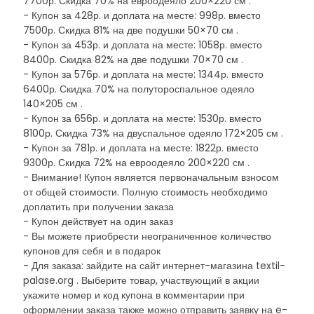
7700р. Скидка 70% на евроодеяло 200×220 см .
- Купон за 428р. и доплата на месте: 998р. вместо
7500р. Скидка 81% на две подушки 50×70 см .
- Купон за 453р. и доплата на месте: 1058р. вместо
8400р. Скидка 82% на две подушки 70×70 см .
- Купон за 576р. и доплата на месте: 1344р. вместо
6400р. Скидка 70% на полутороспальное одеяло
140×205 см .
- Купон за 656р. и доплата на месте: 1530р. вместо
8100р. Скидка 73% на двуспальное одеяло 172×205 см .
- Купон за 781р. и доплата на месте: 1822р. вместо
9300р. Скидка 72% на евроодеяло 200×220 см .
- Внимание! Купон является первоначальным взносом
от общей стоимости. Полную стоимость необходимо
доплатить при получении заказа
- Купон действует на один заказ
- Вы можете приобрести неограниченное количество
купонов для себя и в подарок
- Для заказа: зайдите на сайт интернет-магазина textil-
palase.org . Выберите товар, участвующий в акции
укажите номер и код купона в комментарии при
оформлении заказа также можно отправить заявку на e-