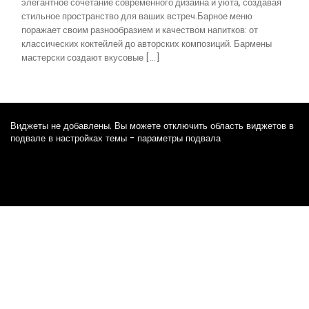
элегантное сочетание современного дизайна и уюта, создавая
стильное пространство для ваших встреч.Барное меню
поражает своим разнообразием и качеством напитков: от
классических коктейлей до авторских композиций. Бармены
мастерски создают вкусовые […]
Виджеты не добавлены. Вы можете отключить область виджетов в
подвале в настройках темы - параметры подвала