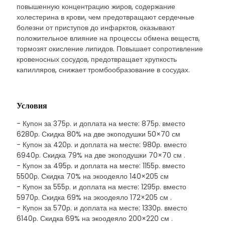
повышенную концентрацию жиров, содержание
холестерина в крови, чем предотвращают сердечные
болезни от приступов до инфарктов, оказывают
положительное влияние на процессы обмена веществ,
тормозят окисление липидов. Повышает сопротивление
кровеносных сосудов, предотвращает хрупкость
капилляров, снижает тромбообразование в сосудах.
Условия
- Купон за 375р. и доплата на месте: 875р. вместо
6280р. Скидка 80% на две экоподушки 50×70 см
- Купон за 420р. и доплата на месте: 980р. вместо
6940р. Скидка 79% на две экоподушки 70×70 см .
- Купон за 495р. и доплата на месте: 1155р. вместо
5500р. Скидка 70% на экоодеяло 140×205 см
- Купон за 555р. и доплата на месте: 1295р. вместо
5970р. Скидка 69% на экоодеяло 172×205 см .
- Купон за 570р. и доплата на месте: 1330р. вместо
6140р. Скидка 69% на экоодеяло 200×220 см .