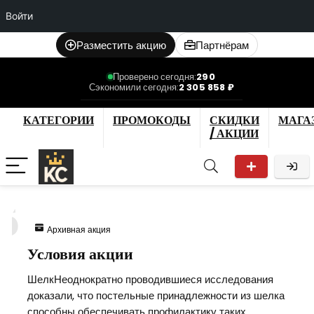
Войти
Разместить акцию
Партнёрам
Проверено сегодня:
290
Сэкономили сегодня:
2 305 858 ₽
КАТЕГОРИИ
ПРОМОКОДЫ
СКИДКИ
МАГА
/ АКЦИИ
5
Архивная акция
Условия акции
ШелкНеоднократно проводившиеся исследования
доказали, что постельные принадлежности из шелка
способны обеспечивать профилактику таких