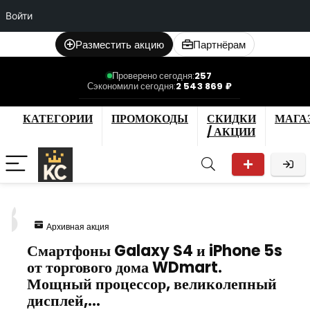
Войти
Разместить акцию
Партнёрам
Проверено сегодня:
257
Сэкономили сегодня:
2 543 869 ₽
КАТЕГОРИИ
ПРОМОКОДЫ
СКИДКИ
МАГА
/ АКЦИИ
8
Архивная акция
Смартфоны Galaxy S4 и iPhone 5s
от торгового дома WDmart.
Мощный процессор, великолепный
дисплей,…