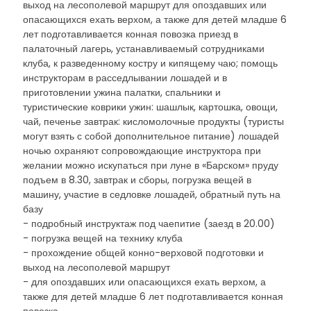
выход на лесополевой маршрут для опоздавших или
опасающихся ехать верхом, а также для детей младше 6
лет подготавливается конная повозка приезд в
палаточный лагерь, устанавливаемый сотрудниками
клуба, к разведенному костру и кипящему чаю; помощь
инструкторам в расседлывании лошадей и в
приготовлении ужина палатки, спальники и
туристические коврики ужин: шашлык, картошка, овощи,
чай, печенье завтрак: кисломолочные продукты (туристы
могут взять с собой дополнительное питание) лошадей
ночью охраняют сопровождающие инструктора при
желании можно искупаться при луне в «Барском» пруду
подъем в 8.30, завтрак и сборы, погрузка вещей в
машину, участие в седловке лошадей, обратный путь на
базу
- подробный инструктаж под чаепитие (заезд в 20.00)
- погрузка вещей на технику клуба
- прохождение общей конно-верховой подготовки и
выход на лесополевой маршрут
- для опоздавших или опасающихся ехать верхом, а
также для детей младше 6 лет подготавливается конная