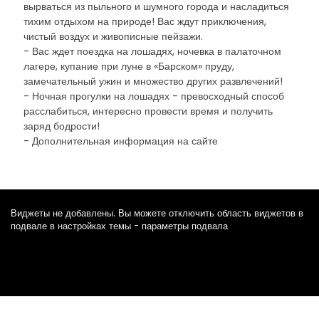
вырваться из пыльного и шумного города и насладиться
тихим отдыхом на природе! Вас ждут приключения,
чистый воздух и живописные пейзажи.
- Вас ждет поездка на лошадях, ночевка в палаточном
лагере, купание при луне в «Барском» пруду,
замечательный ужин и множество других развлечений!
- Ночная прогулки на лошадях - превосходный способ
расслабиться, интересно провести время и получить
заряд бодрости!
- Дополнительная информация на сайте
Виджеты не добавлены. Вы можете отключить область виджетов в
подвале в настройках темы - параметры подвала