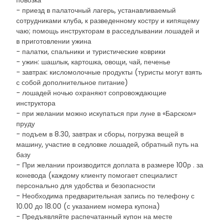
повозка
- приезд в палаточный лагерь, устанавливаемый
сотрудниками клуба, к разведенному костру и кипящему
чаю; помощь инструкторам в расседлывании лошадей и
в приготовлении ужина
- палатки, спальники и туристические коврики
- ужин: шашлык, картошка, овощи, чай, печенье
- завтрак: кисломолочные продукты (туристы могут взять
с собой дополнительное питание)
- лошадей ночью охраняют сопровождающие
инструктора
- при желании можно искупаться при луне в «Барском»
пруду
- подъем в 8.30, завтрак и сборы, погрузка вещей в
машину, участие в седловке лошадей, обратный путь на
базу
- При желании производится доплата в размере 100р . за
коневода (каждому клиенту помогает специалист
персонально для удобства и безопасности
- Необходима предварительная запись по телефону с
10.00 до 18.00 (с указанием номера купона)
- Предъявляйте распечатанный купон на месте