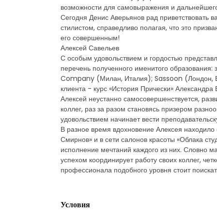
возможности для самовыражения и дальнейшего
Сегодня Денис Аверьянов рад приветствовать ва
стилистом, справедливо полагая, что это призв
его совершенным!
Алексей Савельев
С особым удовольствием и гордостью представл
перечень полученного именитого образования: з
Company (Милан, Италия); Sassoon (Лондон, В
клиента - курс «История Прически» Александра 
Алексей неустанно самосовершенствуется, разви
коллег, раз за разом становясь призером разно
удовольствием начинает вести преподавательск
В разное время вдохновение Алексея находило с
Смирнов» и в сети салонов красоты «Облака сту
исполнение мечтаний каждого из них. Словно ма
успехом координирует работу своих коллег, четк
профессионала подобного уровня стоит поискат
Условия