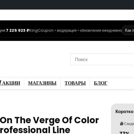
ня:
7 225 923 ₽
KingCoupon • модерация • обновления ежедневно
Как 
коды
Скидки / Акции
ы
Блог
/ АКЦИИ
МАГАЗИНЫ
ТОВАРЫ
БЛОГ
Коротко
On The Verge Of Color
Скид
rofessional Line
77%