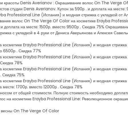
ии красоты Denis Averianov : Окрашивание волос On The Verge Of 
истов студии Denis Averianov. Купон за 590р . и доплата на месте
ba Professional Line (Испания) и модная стрижка с укладкой от Ал
вание волос On The Verge Of Color на косметике Erayba Professi
. и доплата на месте: 1500р. вместо 9500р . Скидка 75% Окрашива
рижка с укладкой в 4 руки от Дениса Аверьянова и Алексея Савелье
косметике Erayba Professional Line (Испания) и модная стрижка с
то 6500р . Скидка 77%
косметике Erayba Professional Line (Испания) и модная стрижка с
. Скидка 78%
косметике Erayba Professional Line (Испания) и модная стрижка 
 . Скидка 75%
косметике Erayba Professional Line (Испания) и модная стрижка с
а месте: 1700р. вместо 12000р . Скидка 78%
зносом от общей стоимости. Полную стоимость необходимо доплат
лос на косметике Erayba Professional Line: Революционное окраш
й весны On The Verge Of Color