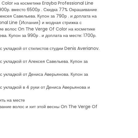
Color на косметике Erayba Professional Line
: 900р. вместо 6500р . Скидка 77% Окрашивание
ексея Савельева. Купон за 790р . и доплата на
onal Line (Испания) и модная стрижка с
ние волос On The Verge Of Color на косметике
ва. Купон за 990р . и доплата на месте: 1700р.
 укладкой от стилистов студии Denis Averianov.
 укладкой от Алексея Савельева. Купон за
с укладкой от Дениса Аверьянова. Купон за
 укладкой в 4 руки от Дениса Аверьянова и
ить на месте
ивание волос и хит этой весны On The Verge Of