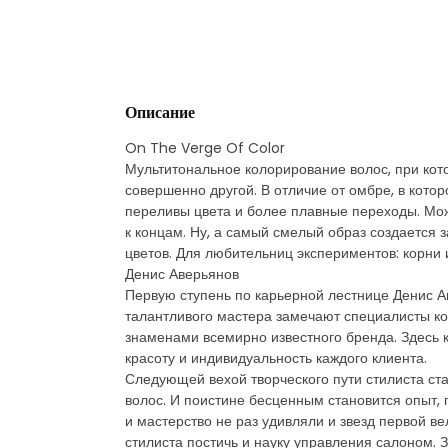
Описание
On The Verge Of Color
Мультитональное колорирование волос, при котор
совершенно другой. В отличие от омбре, в котор
переливы цвета и более плавные переходы. Мож
к концам. Ну, а самый смелый образ создается 
цветов. Для любительниц экспериментов: корни и
Денис Аверьянов
Первую ступень по карьерной лестнице Денис Ав
талантливого мастера замечают специалисты ко
знаменами всемирно известного бренда. Здесь 
красоту и индивидуальность каждого клиента.
Следующей вехой творческого пути стилиста ст
волос. И поистине бесценным становится опыт,
и мастерство не раз удивляли и звезд первой в
стилиста постичь и науку управления салоном. З