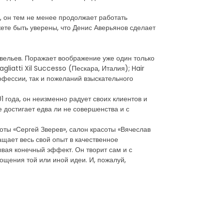
н, он тем не менее продолжает работать
жете быть уверены, что Денис Аверьянов сделает
авельев. Поражает воображение уже один только
liatti Xil Successo (Пескара, Италия); Hair
фессии, так и пожеланий взыскательного
1 года, он неизменно радует своих клиентов и
 достигает едва ли не совершенства и с
оты «Сергей Зверев», салон красоты «Вячеслав
ащает весь свой опыт в качественное
ывая конечный эффект. Он творит сам и с
лощения той или иной идеи. И, пожалуй,