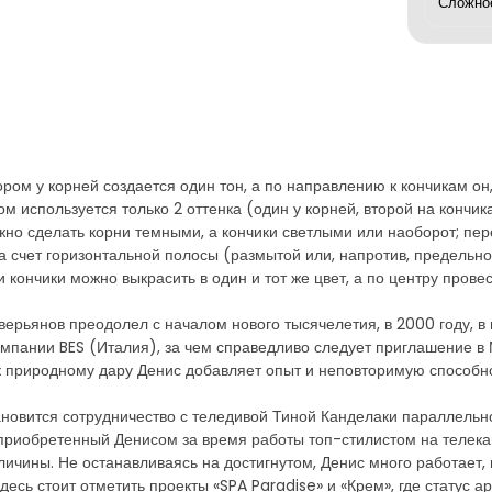
ом у корней создается один тон, а по направлению к кончикам он, 
ом используется только 2 оттенка (один у корней, второй на кончик
но сделать корни темными, а кончики светлыми или наоборот; пер
за счет горизонтальной полосы (размытой или, напротив, предельн
 кончики можно выкрасить в один и тот же цвет, а по центру прове
ерьянов преодолел с началом нового тысячелетия, в 2000 году, в 
мпании BES (Италия), за чем справедливо следует приглашение в 
к природному дару Денис добавляет опыт и неповторимую способно
ановится сотрудничество с теледивой Тиной Канделаки параллель
 приобретенный Денисом за время работы топ-стилистом на телека
еличины. Не останавливаясь на достигнутом, Денис много работает
десь стоит отметить проекты «SPA Paradise» и «Крем», где статус 