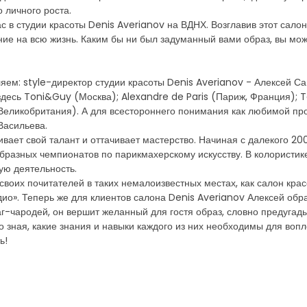
 личного роста.
с в студии красоты Denis Averianov на ВДНХ. Возглавив этот сало
ание на всю жизнь. Каким бы ни был задуманный вами образ, вы мо
яем: style-директор студии красоты Denis Averianov - Алексей С
десь Toni&Guy (Москва); Alexandre de Paris (Париж, Франция); Tag
еликобритания). А для всестороннего понимания как любимой про
Васильева.
вает свой талант и оттачивает мастерство. Начиная с далекого 200
образных чемпионатов по парикмахерскому искусству. В колористике
ую деятельность.
воих почитателей в таких немалоизвестных местах, как салон крас
дио». Теперь же для клиентов салона Denis Averianov Алексей обр
г-чародей, он вершит желанный для гостя образ, словно предугад
о зная, какие знания и навыки каждого из них необходимы для воп
ь!