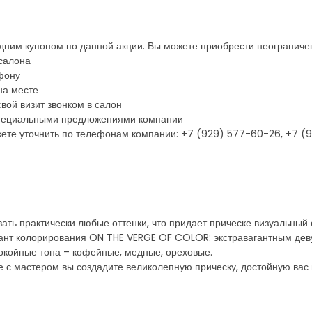
одним купоном по данной акции. Вы можете приобрести неограниче
 салона
фону
на месте
вой визит звонком в салон
 специальными предложениями компании
ете уточнить по телефонам компании: +7 (929) 577-60-26, +7 (
ать практически любые оттенки, что придает прическе визуальный 
ант колорирования ON THE VERGE OF COLOR: экстравагантным деву
окойные тона – кофейные, медные, ореховые.
е с мастером вы создадите великолепную прическу, достойную вас