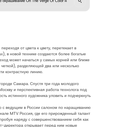
переходя от цвета к цвету, перетекает в
ах), в новой технике создаются более богатые
еход может начаться у самых корней или ближе
о четкой), разделяющей два или несколько
сти контрастную линию.
городе Самара. Спустя три года молодого
Москву и перспективная работа технолога под
сть истинного художника уловить и подчеркнуть
но с ведущим в России салоном по наращиванию
нале MTV Россия, где его прирожденный талант
, пробуя наряду с совершенствованием себя как
арт-директора открывает перед ним новые