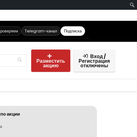
проверяем
Telegram-канал
Подписка
Вход /
Разместить
Регистрация
акцию
отключены
 по акции
ка