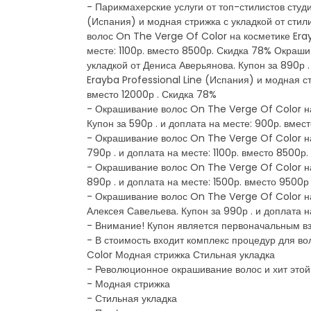
- Парикмахерские услуги от топ-стилистов студ
(Испания) и модная стрижка с укладкой от стил
волос On The Verge Of Color на косметике Eray
месте: 1100р. вместо 8500р. Скидка 78% Окраши
укладкой от Дениса Аверьянова. Купон за 890р 
Erayba Professional Line (Испания) и модная ст
вместо 12000р . Скидка 78%
- Окрашивание волос On The Verge Of Color на 
Купон за 590р . и доплата на месте: 900р. вмес
- Окрашивание волос On The Verge Of Color на 
790р . и доплата на месте: 1100р. вместо 8500р
- Окрашивание волос On The Verge Of Color на 
890р . и доплата на месте: 1500р. вместо 9500р
- Окрашивание волос On The Verge Of Color на 
Алексея Савельева. Купон за 990р . и доплата н
- Внимание! Купон является первоначальным в
- В стоимость входит комплекс процедур для во
Color Модная стрижка Стильная укладка
- Революционное окрашивание волос и хит это
- Модная стрижка
- Стильная укладка