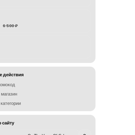
6 500 ₽
 действия
ромокод
 магазин
категории
о сайту