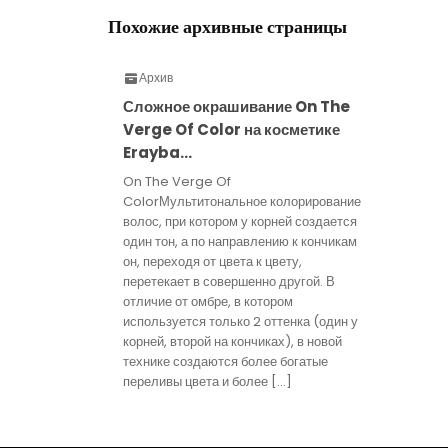
Похожие архивные страницы
Архив
Сложное окрашивание On The
Verge Of Color на косметике
Erayba…
On The Verge Of
ColorМультитональное колорирование
волос, при котором у корней создается
один тон, а по направлению к кончикам
он, переходя от цвета к цвету,
перетекает в совершенно другой. В
отличие от омбре, в котором
используется только 2 оттенка (один у
корней, второй на кончиках), в новой
технике создаются более богатые
переливы цвета и более […]