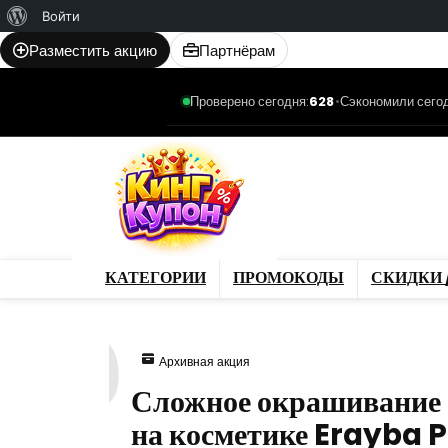
О
Войти
WordPress
Разместить акцию
Партнёрам
Проверено сегодня:
628
•
Сэкономили сегод
Категории
Промо
Магазины
Товар
КАТЕГОРИИ
ПРОМОКОДЫ
СКИДКИ 
570
Архивная акция
Сложное окрашивание 
на косметике Erayba P