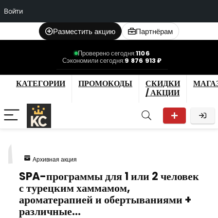
Войти
Разместить акцию
Партнёрам
Проверено сегодня:
1106
Сэкономили сегодня:
9 876 913 ₽
КАТЕГОРИИ
ПРОМОКОДЫ
СКИДКИ
МАГА
/ АКЦИИ
1
Архивная акция
SPA-программы для 1 или 2 человек
с турецким хаммамом,
ароматерапией и обертываниями +
различные…