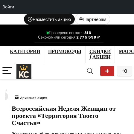
Войти
Разместить акцию
Партнёрам
Проверено сегодня:
316
Сэкономили сегодня:
2 775 598 ₽
КАТЕГОРИИ
ПРОМОКОДЫ
СКИДКИ
МАГА
/ АКЦИИ
6
Архивная акция
Всероссийская Неделя Женщин от
проекта «Территория Твоего
Счастья»
Женские онлайн-семинары — это темы, актуальные