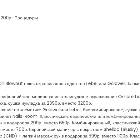
4200р.: Процедуры:
an Blowout плюс окрашиваниев один тон Lebel или Goldwell, блоки
калифорнийское мелирование,голливудское окрашивание Ombre ha
ка, сушка иукладка за 2390р. вместо 3200р.
ание на косметике Goldwellили Lebel, биоламинирование, сушка и
абинет Nails-Room: Классический, европейский или комбинирован
ук в подарок за 299р. вместо 650р. Комбинированный, классическ
. вместо 700р. Европейский маникюр с покрытием Shellac (Blusky) 
c (CND) + легкий массаж рук в подарок за 599р. вместо 1100р. Кла