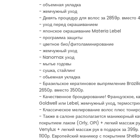
- объемная укладка
- жемчужный уход
- Девять процедур для волос за 2859р. вместо 
- уход перед окрашиванием
- японское окрашивание Materia Lebel
- программа защиты
- цветное био/фитоламинирование
- жемчужный уход
- Nanomax уход
- мытье годовы
- сушка, стайлинг
- обьемная укладка
- Бразильское кератиновое выпрямление Brazili
2650р. вместо 3500р.
- Качественное брондирование! Французское, 
Goldwell или Lebel, жемчужный уход, термостриж
- Классическое мелирование волос плюс тониров
- Также в салоне располагается маникюрный к
покрытием лаком (Orly, OPI) + легкий массаж р
Venylux + легкий массаж рук в подарок за 399р
1100р. Европейский маникюр с покрытием Shella