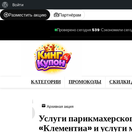
О
Войти
WordPress
Разместить акцию
Партнёрам
Проверено сегодня:
539
•
Сэкономили сего
Категории
Промо
Магазины
Товар
КАТЕГОРИИ
ПРОМОКОДЫ
СКИДКИ 
835
Архивная акция
Услуги парикмахерског
«Клементиа» и услуги