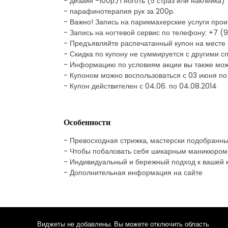
- дизайн -100р./1 ноготь (5 страз или наклейка)
- парафинотерапия рук за 200р.
- Важно! Запись на парикмахерские услуги про
- Запись на ногтевой сервис по телефону: +7 
- Предъявляйте распечатанный купон на месте
- Скидка по купону не суммируется с другими
- Информацию по условиям акции вы также мож
- Купоном можно воспользоваться с 03 июня по 
- Купон действителен с 04.06. по 04.08.2014
Особенности
- Превосходная стрижка, мастерски подобранный
- Чтобы побаловать себя шикарным маникюром и
- Индивидуальный и бережный подход к вашей к
- Дополнительная информация на сайте
Виджеты не добавлены. Вы можете отключить область