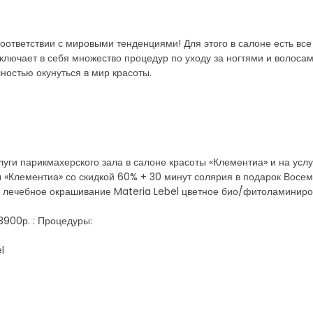
соответствии с мировыми тенденциями! Для этого в салоне есть вс
ключает в себя множество процедур по уходу за ногтями и волоса
ностью окунуться в мир красоты.
луги парикмахерского зала в салоне красоты «Клементиа» и на ус
ы «Клементиа» со скидкой 60% + 30 минут солярия в подарок Восем
 лечебное окрашивание Materia Lebel цветное био/фитоламиниро
3900р. : Процедуры:
l