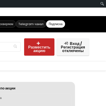
проверяем
Telegram-канал
Подписка
Вход /
Разместить
Регистрация
акцию
отключены
 по акции
ка