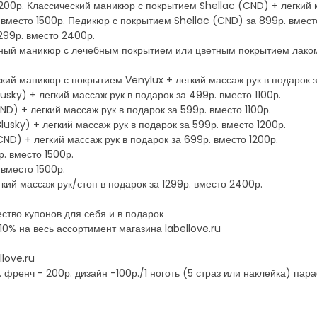
1200р. Классический маникюр с покрытием Shellac (CND) + легкий м
 вместо 1500р. Педикюр с покрытием Shellac (CND) за 899р. вмес
1299р. вместо 2400р.
ный маникюр с лечебным покрытием или цветным покрытием лаком (
кий маникюр с покрытием Venylux + легкий массаж рук в подарок з
sky) + легкий массаж рук в подарок за 499р. вместо 1100р.
D) + легкий массаж рук в подарок за 599р. вместо 1100р.
usky) + легкий массаж рук в подарок за 599р. вместо 1200р.
ND) + легкий массаж рук в подарок за 699р. вместо 1200р.
. вместо 1500р.
вместо 1500р.
кий массаж рук/стоп в подарок за 1299р. вместо 2400р.
ство купонов для себя и в подарок
0% на весь ассортимент магазина labellove.ru
llove.ru
. френч - 200р. дизайн -100р./1 ноготь (5 страз или наклейка) пар