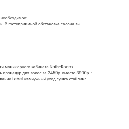
е необходимое:
ми. В гостеприимной обстановке салона вы
луги маникюрного кабинета Nails-Room
ь процедур для волос за 2459р. вместо 3900р. :
вание Lebel жемчужный уход сушка стайлинг