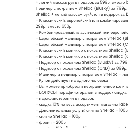
+ легкий массаж рук в подарок за 599р. вместо 
Педикюр с покрытием Shellac (Blusky) за 799р.
Shellac + легкий массаж рук/стоп в подарок за 
- Классический, европейский или комбинирован
299р. вместо 650р.
- Комбинированный, классический или европейс
- Европейский маникюр с покрытием Shellac (Blu
- Европейский маникюр с покрытием Shellac (CN
- Классический маникюр с покрытием Shellac (Bl
- Классический маникюр с покрытием Shellac (C
- Педикюр с покрытием Shellac (Blusky) за 799р
- Педикюр с покрытием Shellac (CND) за 899р. 
- Маникюр и педикюр с покрытием Shellac + лег
- Купон действует на одного человека
- Вы можете приобрести неограниченное количе
- БОНУСЫ: парафинотерапия в подарок скидка 1
- парафинотерапия в подарок
- скидка 10% на весь ассортимент магазина labe
- Дополнительные услуги: снятие Shellac - 100р
- снятие Shellac - 100р.
- френч - 200р.