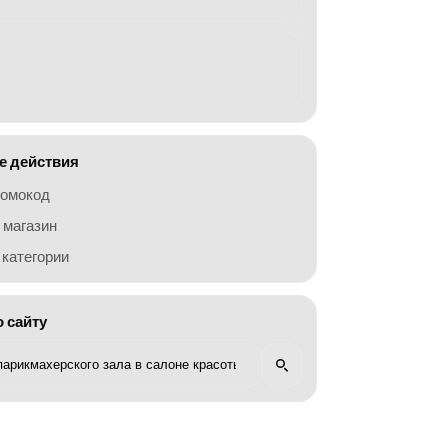
 действия
ромокод
 магазин
категории
о сайту