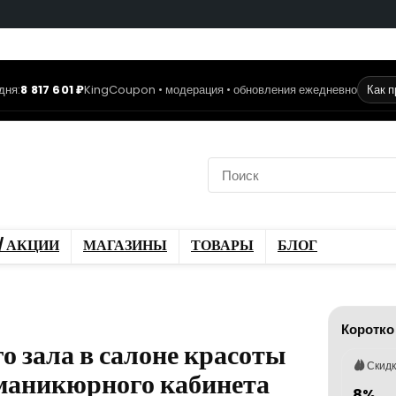
дня:
8 817 601 ₽
KingCoupon • модерация • обновления ежедневно
Как 
коды
Скидки / Акции
ы
Блог
/ АКЦИИ
МАГАЗИНЫ
ТОВАРЫ
БЛОГ
Коротко
о зала в салоне красоты
Скид
 маникюрного кабинета
8%