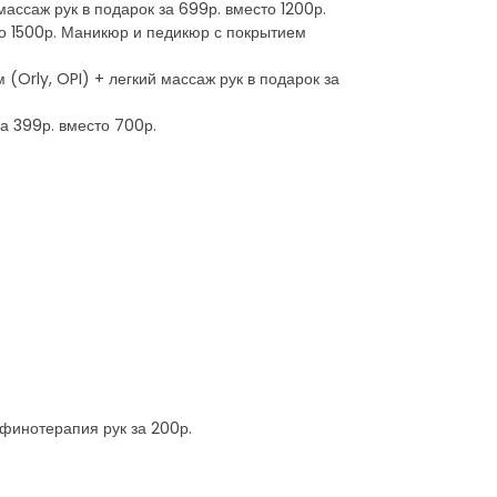
ассаж рук в подарок за 699р. вместо 1200р.
то 1500р. Маникюр и педикюр с покрытием
Orly, OPI) + легкий массаж рук в подарок за
а 399р. вместо 700р.
афинотерапия рук за 200р.