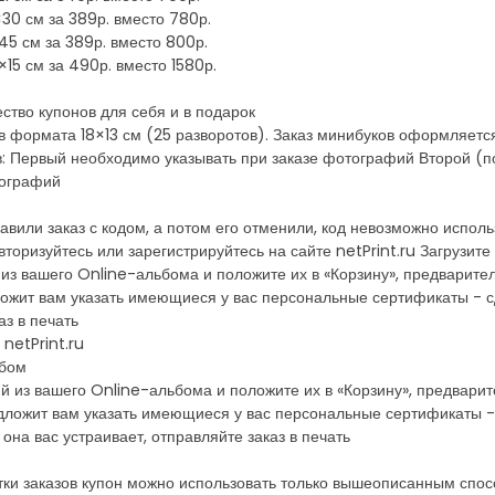
0 см за 389р. вместо 780р.
5 см за 389р. вместо 800р.
5 см за 490р. вместо 1580р.
ство купонов для себя и в подарок
в формата 18×13 см (25 разворотов). Заказ минибуков оформляетс
ов: Первый необходимо указывать при заказе фотографий Второй (п
тографий
равили заказ с кодом, а потом его отменили, код невозможно испол
вторизуйтесь или зарегистрируйтесь на сайте netPrint.ru Загруз
из вашего Online-альбома и положите их в «Корзину», предварит
ожит вам указать имеющиеся у вас персональные сертификаты - с
аз в печать
 netPrint.ru
ьбом
 из вашего Online-альбома и положите их в «Корзину», предвари
дложит вам указать имеющиеся у вас персональные сертификаты -
она вас устраивает, отправляйте заказ в печать
тки заказов купон можно использовать только вышеописанным спос