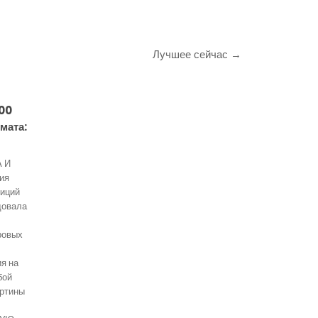
Лучшее сейчас →
200
мата:
 И
ия
зиций
довала
ровых
я на
бой
артины