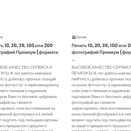
ив
Архив
ь 10, 20, 35, 100 или 200
Печать 10, 20, 35, 100 или 
графий Премиум (формата:
фотографий Премиум (фор
…
КОЕ КАЧЕСТВО СЕРВИСА И
ВЫСОКОЕ КАЧЕСТВО СЕРВИСА
И!За 15 лет работы компания
ПЕЧАТИ!За 15 лет работы компан
nt.ru добилась прочных позиций
netPrint.ru добилась прочных по
нке фотоуслуг и зарекомендовала
на рынке фотоуслуг и зарекомен
ответственным и надежным
себя ответственным и надежным
ером.Вместо безликих цифровых
партнером.Вместо безликих циф
рафий вы сможете
фотографий вы сможете
сировать свои воспоминания на
зафиксировать свои воспоминани
венной фотобумаге и в любой
качественной фотобумаге и в лю
т ощутить под пальцами картины
момент ощутить под пальцами к
его прекрасного прошлого!
из вашего прекрасного прошлого!