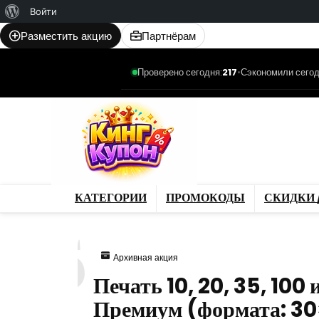
О
Войти
WordPress
Разместить акцию
Партнёрам
Проверено сегодня:
217
•
Сэкономили сегод
Категории
Промо
Магазины
Товар
КАТЕГОРИИ
ПРОМОКОДЫ
СКИДКИ 
935
Архивная акция
Печать 10, 20, 35, 100
Премиум (формата: 30