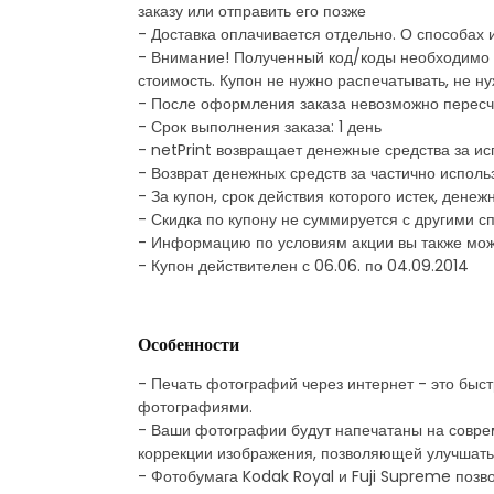
заказу или отправить его позже
- Доставка оплачивается отдельно. О способах 
- Внимание! Полученный код/коды необходимо у
стоимость. Купон не нужно распечатывать, не н
- После оформления заказа невозможно пересчи
- Срок выполнения заказа: 1 день
- netPrint возвращает денежные средства за ис
- Возврат денежных средств за частично исполь
- За купон, срок действия которого истек, дене
- Скидка по купону не суммируется с другими
- Информацию по условиям акции вы также мож
- Купон действителен с 06.06. по 04.09.2014
Особенности
- Печать фотографий через интернет - это быс
фотографиями.
- Ваши фотографии будут напечатаны на совре
коррекции изображения, позволяющей улучшать
- Фотобумага Kodak Royal и Fuji Supreme позв