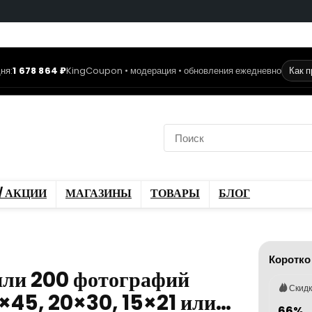
ня:
1 678 864 ₽
KingCoupon • модерация • обновления ежедневно
Как 
коды
Скидки / Акции
ы
Блог
/ АКЦИИ
МАГАЗИНЫ
ТОВАРЫ
БЛОГ
Коротко
 или 200 фотографий
Скид
×45, 20×30, 15×21 или…
66%