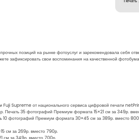
сь прочных позиций на рынке фотоуслуг и зарекомендовала себя о
ете зафиксировать свои воспоминания на качественной фотобума
и Fuji Supreme от национального сервиса цифровой печати netPrin
0р. Печать 35 фотографий Премиум формата 15×21 см за 349р. вм
ть 10 фотографий Премиум формата 30×45 см за 389р. вместо 8
5 см за 269р. вместо 790р.
 см за 349р. вместо 700р.