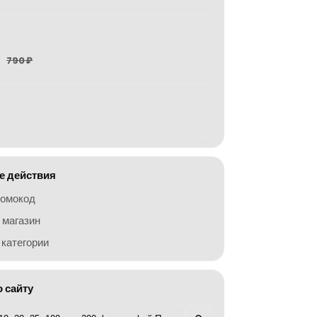
790 ₽
 действия
ромокод
 магазин
категории
о сайту