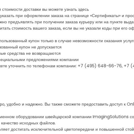
и стоимости доставки вы можете узнать здесь
казать при оформлении заказа на странице «Сертификаты» и прос
ужно предъявлять при получении заказа курьеру или на пункте выда
тать стоимость вашего заказа, если вы не указали коды при его 
пользованный купон только в случае невозможности оказания услуг
зованный купон не допускается
жные средства не возвращаются
 специальными предложениями компании
ете уточнить по телефонам компании: +7 (495) 648-66-76, +7 
тро, удобно и надежно. Вы также сможете предоставить доступ к 
менном оборудовании швейцарской компании ImagingSolutions со
 качество исходных файлов.
оляет достигать исключительной цветопередачи и повышенной стой