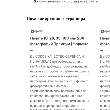
- Дополнительная информация на сайте
Похожие архивные страницы
Архив
Арх
Печать 10, 20, 35, 100 или 200
Печат
фотографий Премиум (формата:
фото
…
…
ВЫСОКОЕ КАЧЕСТВО СЕРВИСА И
ВЫСО
ПЕЧАТИ!За 15 лет работы компания
ПЕЧАТ
netPrint.ru добилась прочных позиций
netPri
на рынке фотоуслуг и зарекомендовала
на ры
себя ответственным и надежным
себя 
партнером.Вместо безликих цифровых
партн
фотографий вы сможете
фотог
зафиксировать свои воспоминания на
зафик
качественной фотобумаге и в любой
качест
момент ощутить под пальцами картины
момен
из вашего прекрасного прошлого!
из ваш