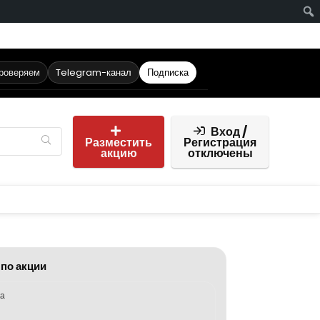
проверяем
Telegram-канал
Подписка
Вход /
Разместить
Регистрация
акцию
отключены
 по акции
ка