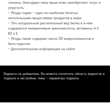
токсины, благодаря чему ваша кожа приобретает тонус и
упругость.
- Ягоды годжи - один из наиболее богатых
питательными веществами продуктов в мире.
- Это натуральный растительный вид белка и в нём
содержатся незаменимые аминокислоты, витамины А С
B2 и E.
- Ягоды также содержат около 20 микроэлементов и
бета-каротин.
- Дополнительная информация на сайте
Виджеты не добавлены. Вы можете отключить область виджетов в
подвале в настройках темы - параметры подвала