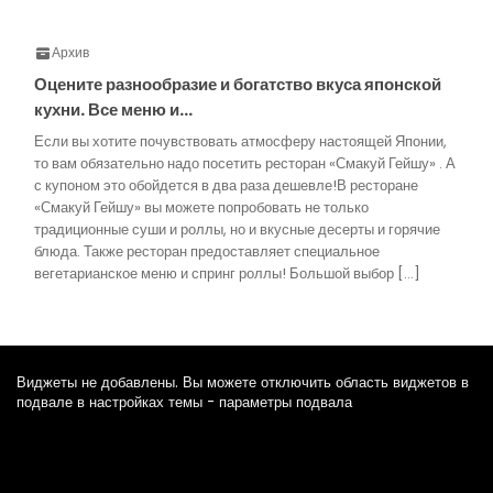
Архив
Оцените разнообразие и богатство вкуса японской
кухни. Все меню и…
Если вы хотите почувствовать атмосферу настоящей Японии,
то вам обязательно надо посетить ресторан «Смакуй Гейшу» . А
с купоном это обойдется в два раза дешевле!В ресторане
«Смакуй Гейшу» вы можете попробовать не только
традиционные суши и роллы, но и вкусные десерты и горячие
блюда. Также ресторан предоставляет специальное
вегетарианское меню и спринг роллы! Большой выбор […]
Виджеты не добавлены. Вы можете отключить область виджетов в
подвале в настройках темы - параметры подвала