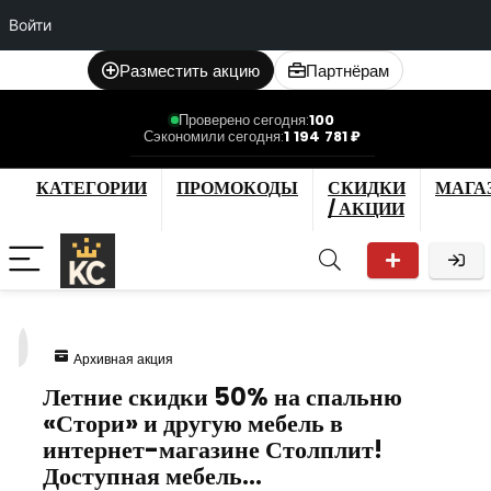
Войти
Разместить акцию
Партнёрам
Проверено сегодня:
100
Сэкономили сегодня:
1 194 781 ₽
КАТЕГОРИИ
ПРОМОКОДЫ
СКИДКИ
МАГА
/ АКЦИИ
9
Архивная акция
Летние скидки 50% на спальню
«Стори» и другую мебель в
интернет-магазине Столплит!
Доступная мебель…