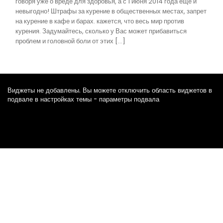
говоря уже о вреде для здоровья, а с 1 июня 2014 года еще и
невыгодно! Штрафы за курение в общественных местах, запрет
на курение в кафе и барах. кажется, что весь мир против
курения. Задумайтесь, сколько у Вас может прибавиться
проблем и головной боли от этих […]
Виджеты не добавлены. Вы можете отключить область виджетов в
подвале в настройках темы - параметры подвала