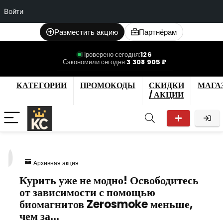
Войти
Разместить акцию
Партнёрам
Проверено сегодня:
126
Сэкономили сегодня:
3 308 905 ₽
КАТЕГОРИИ
ПРОМОКОДЫ
СКИДКИ
МАГА
/ АКЦИИ
0
Архивная акция
Курить уже не модно! Освободитесь
от зависимости с помощью
биомагнитов Zerosmoke меньше,
чем за…