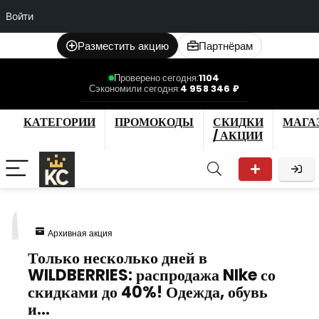
Войти
Разместить акцию
Партнёрам
Проверено сегодня:
1104
Сэкономили сегодня:
4 958 346 ₽
КАТЕГОРИИ
ПРОМОКОДЫ
СКИДКИ
МАГА
/ АКЦИИ
1
Архивная акция
Только несколько дней в
WILDBERRIES: распродажа NIke со
скидками до 40%! Одежда, обувь
и…