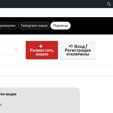
проверяем
Telegram-канал
Подписка
Вход /
Разместить
Регистрация
акцию
отключены
 по акции
ка