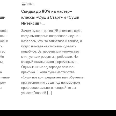
Архив
Скидка до 80% на мастер-
уши
классы «Суши Старт» и «Суши
Интенсив»…
себя,
Зачем нужен тренинг?Вспомните себя,
уши…
когда вы впервые попробовали суши…
ное, и
Казалось, что-то запретное и тайное, и
ть
будто никогда не сможешь сделать
тво
подобное. Вы перечитали множество
 Но
книг, узнали рецепты, пробовали. Но
и.
каждый сталкивался с проблемами.
Одних книг мало, гораздо важнее
ва
практика. Школа суши мастерства
учение
«Суши повар» предлагает вам обучение
тром
приготовлению суши под присмотром
вы
профессионального повара.Что вы
узнаетеГлавной […]