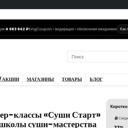
ня:
4 983 842 ₽
KingCoupon • модерация • обновления ежедневно
Как 
коды
Скидки / Акции
ы
Блог
/ АКЦИИ
МАГАЗИНЫ
ТОВАРЫ
БЛОГ
Коротко
тер-классы «Суши Старт»
Скид
 школы суши-мастерства
77%