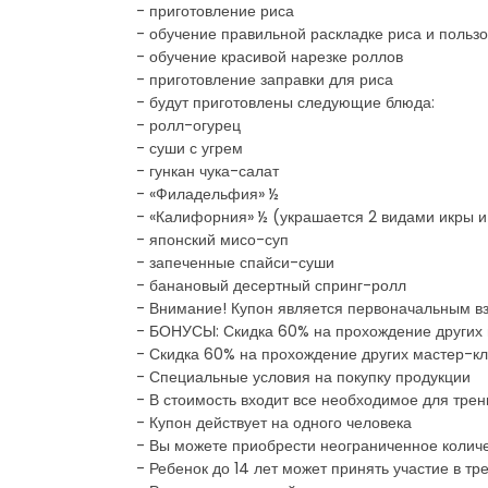
- приготовление риса
- обучение правильной раскладке риса и польз
- обучение красивой нарезке роллов
- приготовление заправки для риса
- будут приготовлены следующие блюда:
- ролл-огурец
- суши с угрем
- гункан чука-салат
- «Филадельфия» ½
- «Калифорния» ½ (украшается 2 видами икры 
- японский мисо-суп
- запеченные спайси-суши
- банановый десертный спринг-ролл
- Внимание! Купон является первоначальным вз
- БОНУСЫ: Скидка 60% на прохождение других 
- Скидка 60% на прохождение других мастер-к
- Специальные условия на покупку продукции
- В стоимость входит все необходимое для трен
- Купон действует на одного человека
- Вы можете приобрести неограниченное количе
- Ребенок до 14 лет может принять участие в т