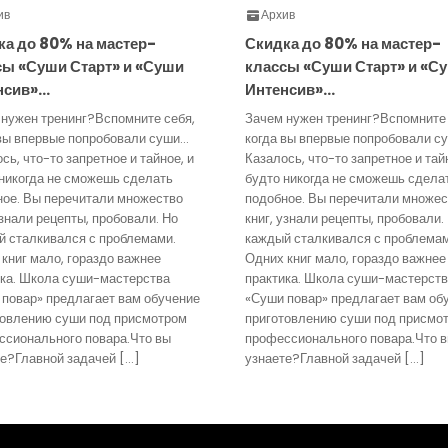
ив
Архив
ка до 80% на мастер-
Скидка до 80% на мастер-
сы «Суши Старт» и «Суши
классы «Суши Старт» и «С
нсив»…
Интенсив»…
 нужен тренинг?Вспомните себя,
Зачем нужен тренинг?Вспомните 
 вы впервые попробовали суши…
когда вы впервые попробовали с
сь, что-то запретное и тайное, и
Казалось, что-то запретное и тай
никогда не сможешь сделать
будто никогда не сможешь сдела
ное. Вы перечитали множество
подобное. Вы перечитали множес
узнали рецепты, пробовали. Но
книг, узнали рецепты, пробовали.
й сталкивался с проблемами.
каждый сталкивался с проблемам
книг мало, гораздо важнее
Одних книг мало, гораздо важнее
ика. Школа суши-мастерства
практика. Школа суши-мастерст
повар» предлагает вам обучение
«Суши повар» предлагает вам об
товлению суши под присмотром
приготовлению суши под присмо
ссионального повара.Что вы
профессионального повара.Что 
е?Главной задачей […]
узнаете?Главной задачей […]