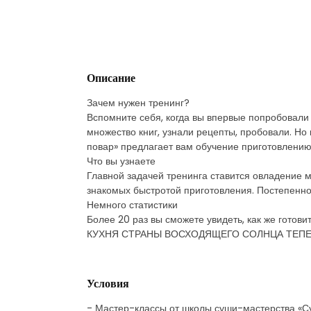
Описание
Зачем нужен тренинг?
Вспомните себя, когда вы впервые попробовали 
множество книг, узнали рецепты, пробовали. Но
повар» предлагает вам обучение приготовлени
Что вы узнаете
Главной задачей тренинга ставится овладение м
знакомых быстротой приготовления. Постепенно 
Немного статистики
Более 20 раз вы сможете увидеть, как же готови
КУХНЯ СТРАНЫ ВОСХОДЯЩЕГО СОЛНЦА ТЕПЕР
Условия
- Мастер-классы от школы суши-мастерства «Суш