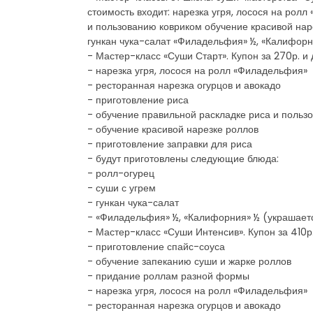
стоимость входит: нарезка угря, лосося на рол
и пользованию ковриком обучение красивой нар
гункан чука-салат «Филадельфия» ½, «Калифорн
- Мастер-класс «Суши Старт». Купон за 270р. и 
- нарезка угря, лосося на ролл «Филадельфия»
- ресторанная нарезка огурцов и авокадо
- приготовление риса
- обучение правильной раскладке риса и польз
- обучение красивой нарезке роллов
- приготовление заправки для риса
- будут приготовлены следующие блюда:
- ролл-огурец
- суши с угрем
- гункан чука-салат
- «Филадельфия» ½, «Калифорния» ½ (украшает
- Мастер-класс «Суши Интенсив». Купон за 410р.
- приготовление спайс-соуса
- обучение запеканию суши и жарке роллов
- придание роллам разной формы
- нарезка угря, лосося на ролл «Филадельфия»
- ресторанная нарезка огурцов и авокадо