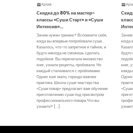
Архив
Арх
Скидка до 80% на мастер-
Скид
классы «Суши Старт» и «Суши
клас
Интенсив»…
Инте
Зачем нужен тренинг? Вспомните себя,
Зачем
когда вы впервые попробовали суши…
когда
Казалось, что-то запретное и тайное, и
Казало
будто никогда не сможешь сделать
будто 
подобное. Вы перечитали множество
подоб
книг, узнали рецепты, пробовали. Но
книг, 
каждый сталкивался с проблемами.
кажды
Одних книг мало, гораздо важнее
Одних 
практика. Школа суши-мастерства
практ
«Суши повар» предлагает вам обучение
«Суши 
приготовлению суши под присмотром
приго
профессионального повара.Что вы
профе
узнаете? […]
узнает