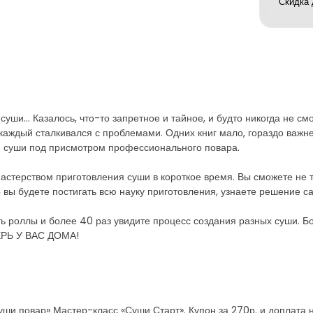
суши… Казалось, что-то запретное и тайное, и будто никогда не с
 каждый сталкивался с проблемами. Одних книг мало, гораздо важн
ю суши под присмотром профессионального повара.
астерством приготовления суши в короткое время. Вы сможете не то
вы будете постигать всю науку приготовления, узнаете решение с
ть роллы и более 40 раз увидите процесс создания разных суши. Бо
Ь У ВАС ДОМА!
и повар» Мастер-класс «Суши Старт». Купон за 270р. и доплата н