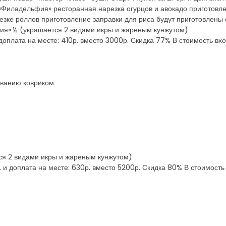
л «Филадельфия» ресторанная нарезка огурцов и авокадо приготовл
езке роллов приготовление заправки для риса будут приготовлены
ия» ½ (украшается 2 видами икры и жареным кунжутом)
доплата на месте: 410р. вместо 3000р. Скидка 77% В стоимость вхо
ованию ковриком
ся 2 видами икры и жареным кунжутом)
 и доплата на месте: 630р. вместо 5200р. Скидка 80% В стоимость 