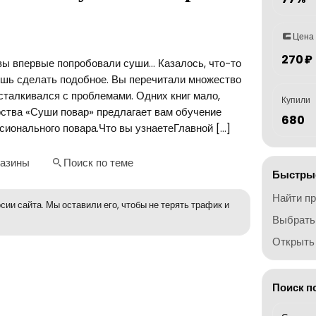
Цена
270 ₽
 вы впервые попробовали суши… Казалось, что-то
жешь сделать подобное. Вы перечитали множество
 сталкивался с проблемами. Одних книг мало,
Купили
рства «Суши повар» предлагает вам обучение
680
ионального повара.Что вы узнаетеГлавной […]
газины
Поиск по теме
Быстрые
Найти п
сии сайта. Мы оставили его, чтобы не терять трафик и
Выбрать
Открыть 
Поиск п