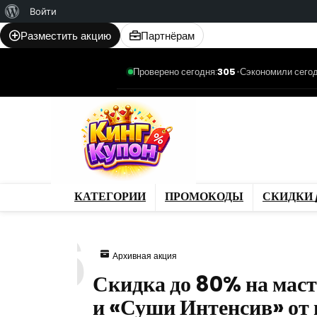
О
Войти
WordPress
Разместить акцию
Партнёрам
Проверено сегодня:
305
•
Сэкономили сегод
Категории
Промо
Магазины
Товар
КАТЕГОРИИ
ПРОМОКОДЫ
СКИДКИ 
046
Архивная акция
Скидка до 80% на мас
и «Суши Интенсив» от