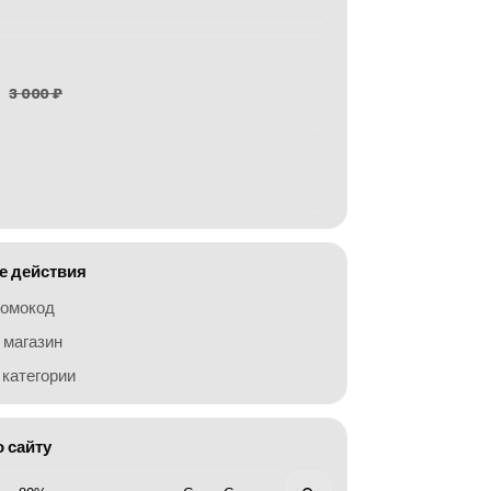
3 000 ₽
 действия
ромокод
 магазин
категории
о сайту