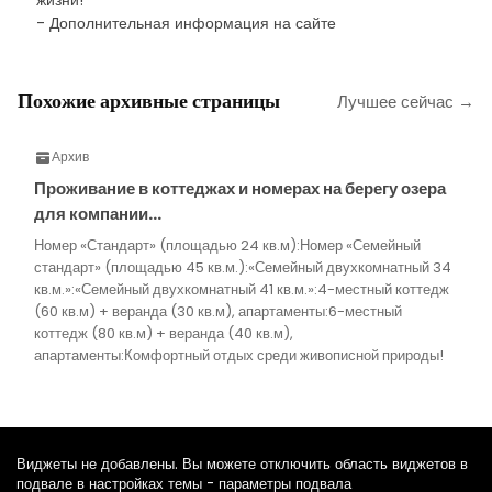
жизни!
- Дополнительная информация на сайте
Похожие архивные страницы
Лучшее сейчас →
Архив
Проживание в коттеджах и номерах на берегу озера
для компании…
Номер «Стандарт» (площадью 24 кв.м):Номер «Семейный
стандарт» (площадью 45 кв.м.):«Семейный двухкомнатный 34
кв.м.»:«Семейный двухкомнатный 41 кв.м.»:4-местный коттедж
(60 кв.м) + веранда (30 кв.м), апартаменты:6-местный
коттедж (80 кв.м) + веранда (40 кв.м),
апартаменты:Комфортный отдых среди живописной природы!
Виджеты не добавлены. Вы можете отключить область виджетов в
подвале в настройках темы - параметры подвала