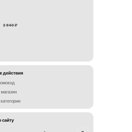
2 840 ₽
 действия
ромокод
 магазин
категории
о сайту