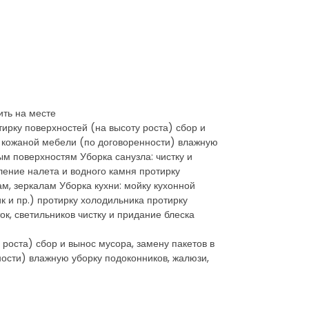
ить на месте
ирку поверхностей (на высоту роста) сбор и
у кожаной мебели (по договоренности) влажную
ым поверхностям Уборка санузла: чистку и
ление налета и водного камня протирку
м, зеркалам Уборка кухни: мойку кухонной
к и пр.) протирку холодильника протирку
к, светильников чистку и придание блеска
роста) сбор и вынос мусора, замену пакетов в
ности) влажную уборку подоконников, жалюзи,