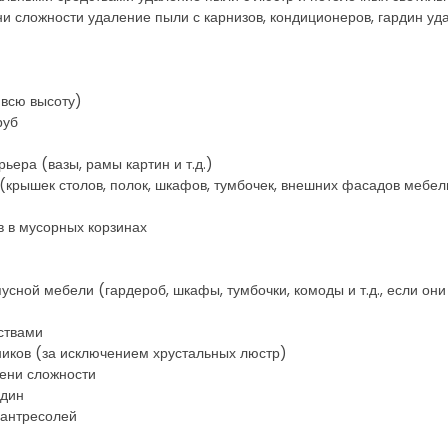
и сложности удаление пыли с карнизов, кондиционеров, гардин уд
 всю высоту)
руб
ьера (вазы, рамы картин и т.д.)
(крышек столов, полок, шкафов, тумбочек, внешних фасадов мебели
в в мусорных корзинах
усной мебели (гардероб, шкафы, тумбочки, комоды и т.д., если он
ствами
ников (за исключением хрустальных люстр)
пени сложности
рдин
 антресолей