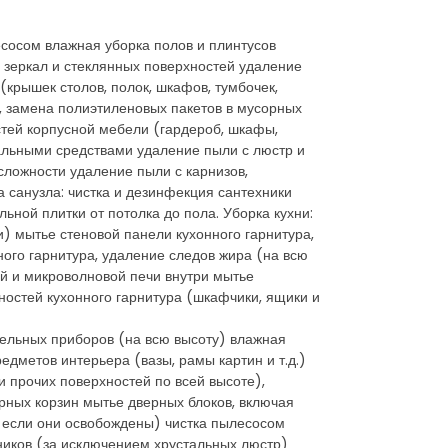
есосом влажная уборка полов и плинтусов
 зеркал и стеклянных поверхностей удаление
(крышек столов, полок, шкафов, тумбочек,
, замена полиэтиленовых пакетов в мусорных
стей корпусной мебели (гардероб, шкафы,
иальными средствами удаление пыли с люстр и
сложности удаление пыли с карнизов,
 санузла: чистка и дезинфекция сантехники
ьной плитки от потолка до пола. Уборка кухни:
) мытье стеновой панели кухонного гарнитура,
ого гарнитура, удаление следов жира (на всю
ой и микроволновой печи внутри мытье
ностей кухонного гарнитура (шкафчики, ящики и
тельных приборов (на всю высоту) влажная
едметов интерьера (вазы, рамы картин и т.д.)
и прочих поверхностей по всей высоте),
рных корзин мытье дверных блоков, включая
, если они освобождены) чистка пылесосом
ников (за исключением хрустальных люстр)