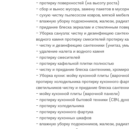
- протирку поверхностей (на высоту роста)
- сбор и вынос мусора, замену пакетов в мусор
- сухую чистку пылесосом ковров, мягкой мебел
- влажную уборку подоконников, жалюзи, радиато
- придание блеска зеркалам и стеклянным пов
- Уборка санузла: чистку и дезинфекцию сантех
водного камня протирку смесителей протирку к
- чистку и дезинфекцию сантехники (унитаз, ум
- удаление налета и водного камня
- протирку смесителей
- протирку кафельной плитки полностью
- чистку и придание блеска сантехнике, хроми
- Уборка кухни: мойку кухонной плиты (варочно
протирку холодильника протирку кухонного фарт
светильников чистку и придание блеска сантех
- мойку кухонной плиты (варочной панели)
- протирку кухонной бытовой техники (СВЧ, дух
- протирку холодильника
- протирку кухонного фартука
- протирку кухонных шкафов
- влажную уборку подоконников, жалюзи, радиато