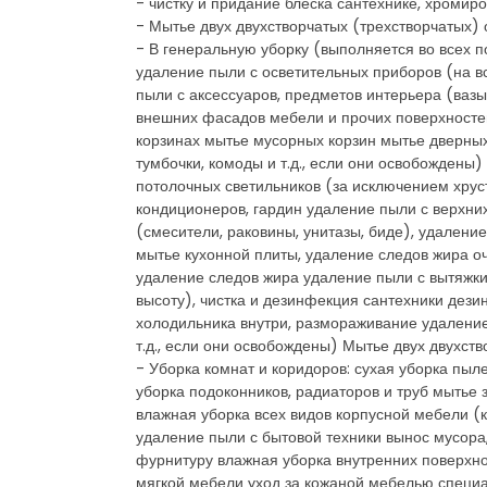
- чистку и придание блеска сантехнике, хроми
- Мытье двух двухстворчатых (трехстворчатых) 
- В генеральную уборку (выполняется во всех п
удаление пыли с осветительных приборов (на в
пыли с аксессуаров, предметов интерьера (вазы,
внешних фасадов мебели и прочих поверхностей
корзинах мытье мусорных корзин мытье дверных
тумбочки, комоды и т.д., если они освобожден
потолочных светильников (за исключением хрус
кондиционеров, гардин удаление пыли с верхних
(смесители, раковины, унитазы, биде), удаление
мытье кухонной плиты, удаление следов жира о
удаление следов жира удаление пыли с вытяжки
высоту), чистка и дезинфекция сантехники дез
холодильника внутри, размораживание удаление
т.д., если они освобождены) Мытье двух двухст
- Уборка комнат и коридоров: сухая уборка пы
уборка подоконников, радиаторов и труб мытье 
влажная уборка всех видов корпусной мебели (к
удаление пыли с бытовой техники вынос мусора
фурнитуру влажная уборка внутренних поверхно
мягкой мебели уход за кожаной мебелью специ