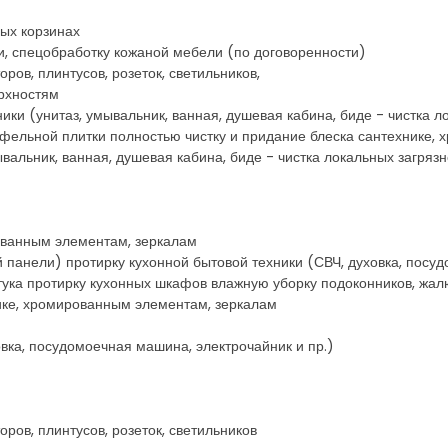
ных корзинах
и, спецобработку кожаной мебели (по договоренности)
ров, плинтусов, розеток, светильников,
ерхностям
ники (унитаз, умывальник, ванная, душевая кабина, биде - чистка 
афельной плитки полностью чистку и придание блеска сантехнике,
ывальник, ванная, душевая кабина, биде - чистка локальных загряз
рованным элементам, зеркалам
й панели) протирку кухонной бытовой техники (СВЧ, духовка, посу
ука протирку кухонных шкафов влажную уборку подоконников, жалюз
нике, хромированным элементам, зеркалам
овка, посудомоечная машина, электрочайник и пр.)
ров, плинтусов, розеток, светильников