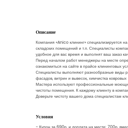
Описание
Компания «Anico клининг» специализируется на 
складских помещений и т.п. Специалисты компан
удобное для вас время и выполнят ваш заказ кач
Перед началом работ менеджеры на месте опред
ознакомиться на сайте в прайсе клининговых усл
Специалисты выполняют разнообразные виды раб
фасадов, витрин и вывесок, химчистка ковровых
Мастера используют профессиональные моющие 
чистоты помещения. К каждому клиенту в компа
Доверьте чистоту вашего дома специалистам кли
Условия
- Купон за 690р. и доплата на месте: 700р. вме