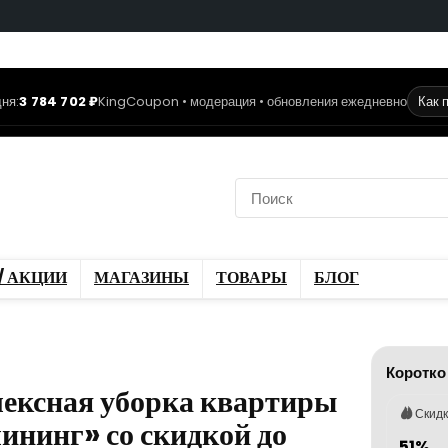
ня:
3 784 702 ₽
KingCoupon • модерация • обновления ежедневно
Как 
коды
Скидки / Акции
ы
Блог
/ АКЦИИ
МАГАЗИНЫ
ТОВАРЫ
БЛОГ
Коротко
лексная уборка квартиры
Скид
ининг» со скидкой до
51%