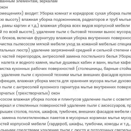
рованным элементам, зеркалам
окон
омещениях) входит: Уборка комнат и коридоров: сухая уборка пыл
сю высоту) влажная уборка подоконников, радиаторов и труб мытье
 рамы картин и т.д.) влажная уборка всех видов корпусной мебели 
 по всей высоте), удаление пыли с бытовой техники вынос мусора
 блоков, включая фурнитуру влажная уборка внутренних поверхно
ы) чистка пылесосом мягкой мебели уход за кожаной мебелью спец
тальных люстр) удаление загрязнений средней и сильной степени 
 частей перегородок, антресолей замена постельного белья Уборка
 налета и водного камня, мытье душевых кабин и ванн, мытье кафел
чистка кухонных рабочих поверхностей (столешницы, барные стойки
 удаление пыли с кухонной техники мытье внешних фасадов кухонн
инфекция, влажная уборка места для хранения мусора мытье духов
 пыли с антресолей кухонного гарнитура мытье внутренних поверх
ворчатых (трехстворчатых) окон
лесосом влажная уборка полов и плинтусов удаление пыли с освети
зеркал и стеклянных поверхностей удаление пыли с аксессуаров, пр
рышек столов, полок, шкафов, тумбочек, внешних фасадов мебели 
, замена полиэтиленовых пакетов в мусорных корзинах мытье мусо
стей корпусной мебели (гардероб, шкафы, тумбочки, комоды и т.д.
альными средствами удаление пыли с люстр и потолочных светиль