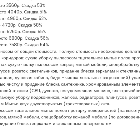
сто 3560р. Скидка 53%
есто 4040р. Скидка 51%
есто 4960р. Скидка 52%
то 4720р. Скидка 58%
есто 5260р. Скидка 55%
место 6800р. Скидка 56%
место 7580р. Скидка 54%
зносом от общей стоимости. Полную стоимость необходимо доплат
и коридоров: сухую уборку пылесосом тщательное мытье полов прот
инах сухую чистку пылесосом ковров, мягкой мебели, спецобработк
усов, розеток, светильников, придание блеска зеркалам и стеклянн
анная, душевая кабина, биде - чистка локальных загрязнений) уда
ью чистку и придание блеска сантехнике, хромированным элемента
овой техники (СВЧ, духовка, посудомоечная машина, электрочайни
ажную уборку подоконников, жалюзи, радиаторов, плинтусов, розето
м Мытье двух двухстворчатых (трехстворчатых) окон
есосом тщательное мытье полов протирку поверхностей (на высоту 
ров, мягкой мебели, спецобработку кожаной мебели (по договорен
 придание блеска зеркалам и стеклянным поверхностям