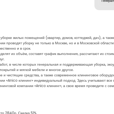
уборке жилых помещений (квартир, домов, коттеджей, дач), а такж
ии проводят уборку не только в Москве, но и в Московской област
ественно и в срок.
елят их объём, составят график выполнения, рассчитают их стои
уг.
от, в числе которых генеральная и поддерживающая уборка, экоуб
 покрытий и мягкой мебели и многое другое.
и чистящие средства, а также современное клининговое оборудов
нии «Anico клининг» индивидуальный подход. Здесь учитывают все
нинговой компании «Anico клининг», а свое время проведите с сем
сто 2840р. Скидка 51%