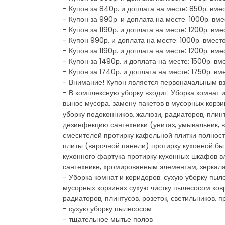
- Купон за 840р. и доплата на месте: 850р. вме
- Купон за 990р. и доплата на месте: 1000р. вм
- Купон за 1190р. и доплата на месте: 1200р. вм
- Купон 990р. и доплата на месте: 1000р. вмес
- Купон за 1190р. и доплата на месте: 1200р. вм
- Купон за 1490р. и доплата на месте: 1500р. в
- Купон за 1740р. и доплата на месте: 1750р. в
- Внимание! Купон является первоначальным в
- В комплексную уборку входит: Уборка комнат 
вынос мусора, замену пакетов в мусорных корз
уборку подоконников, жалюзи, радиаторов, плинт
дезинфекцию сантехники (унитаз, умывальник, в
смесителей протирку кафельной плитки полност
плиты (варочной панели) протирку кухонной быт
кухонного фартука протирку кухонных шкафов вл
сантехнике, хромированным элементам, зеркала
- Уборка комнат и коридоров: сухую уборку пыл
мусорных корзинах сухую чистку пылесосом ков
радиаторов, плинтусов, розеток, светильников,
- сухую уборку пылесосом
- тщательное мытье полов