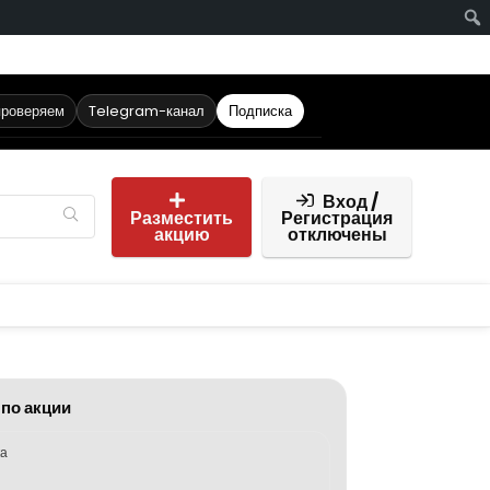
проверяем
Telegram-канал
Подписка
Вход /
Разместить
Регистрация
акцию
отключены
 по акции
ка