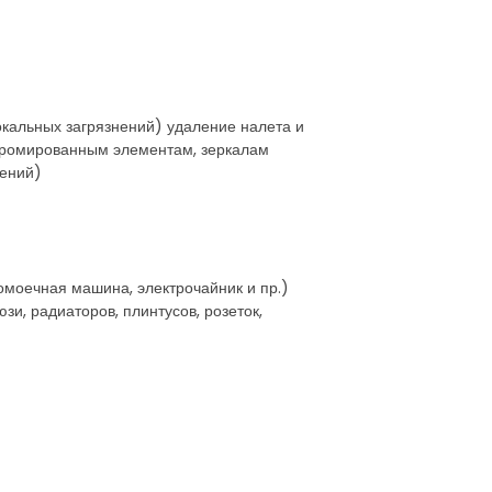
локальных загрязнений) удаление налета и
 хромированным элементам, зеркалам
нений)
домоечная машина, электрочайник и пр.)
и, радиаторов, плинтусов, розеток,