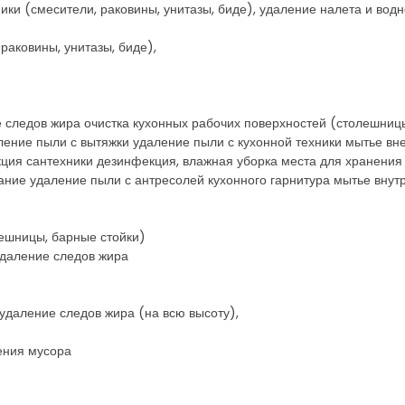
ники (смесители, раковины, унитазы, биде), удаление налета и вод
раковины, унитазы, биде),
ие следов жира очистка кухонных рабочих поверхностей (столешниц
аление пыли с вытяжки удаление пыли с кухонной техники мытье вн
екция сантехники дезинфекция, влажная уборка места для хранени
ание удаление пыли с антресолей кухонного гарнитура мытье внут
)
лешницы, барные стойки)
удаление следов жира
удаление следов жира (на всю высоту),
ения мусора