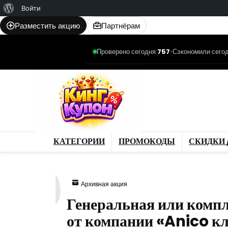
О
Войти
WordPress
Разместить акцию
Партнёрам
Проверено сегодня:
757
•
Сэкономили сегод
Категории
Промо
Магазины
Товар
КАТЕГОРИИ
ПРОМОКОДЫ
СКИДКИ 
200
Архивная акция
Генеральная или комп
от компании «Anico кл