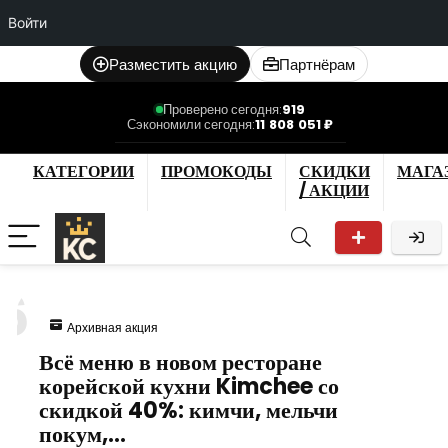
Войти
Разместить акцию
Партнёрам
Проверено сегодня:
919
Сэкономили сегодня:
11 808 051 ₽
КАТЕГОРИИ
ПРОМОКОДЫ
СКИДКИ
МАГА
/ АКЦИИ
6
Архивная акция
Всё меню в новом ресторане
корейской кухни Kimchee со
скидкой 40%: кимчи, мельчи
покум,…