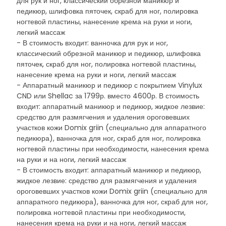
для рук и ног, классический обрезной маникюр и
педикюр, шлифовка пяточек, скраб для ног, полировка
ногтевой пластины, нанесение крема на руки и ноги,
легкий массаж
- В стоимость входит: ванночка для рук и ног,
классический обрезной маникюр и педикюр, шлифовка
пяточек, скраб для ног, полировка ногтевой пластины,
нанесение крема на руки и ноги, легкий массаж
- Аппаратный маникюр и педикюр с покрытием Vinylux
CND или Shellac за 1799р. вместо 4600р. В стоимость
входит: аппаратный маникюр и педикюр, жидкое лезвие:
средство для размягчения и удаления ороговевших
участков кожи Domix griin (специально для аппаратного
педикюра), ванночка для ног, скраб для ног, полировка
ногтевой пластины при необходимости, нанесения крема
на руки и на ноги, легкий массаж
- В стоимость входит: аппаратный маникюр и педикюр,
жидкое лезвие: средство для размягчения и удаления
ороговевших участков кожи Domix griin (специально для
аппаратного педикюра), ванночка для ног, скраб для ног,
полировка ногтевой пластины при необходимости,
нанесения крема на руки и на ноги, легкий массаж