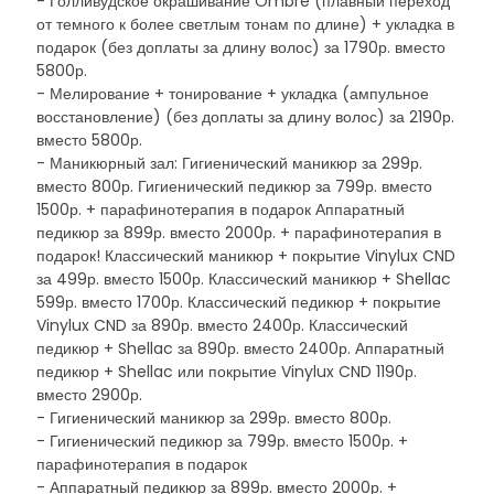
- Голливудское окрашивание Ombre (плавный переход
от темного к более светлым тонам по длине) + укладка в
подарок (без доплаты за длину волос) за 1790р. вместо
5800р.
- Мелировани­е + тонировани­е + укладка (ампульное
восстановление) (без доплаты за длину волос) за 2190р.
вместо 5800р.
- Маникюрный зал: Гигиенический маникюр за 299р.
вместо 800р. Гигиенический педикюр за 799р. вместо
1500р. + парафинотерапия в подарок Аппаратный
педикюр за 899р. вместо 2000р. + парафинотерапия в
подарок! Классический маникюр + покрытие Vinylux CND
за 499р. вместо 1500р. Классический маникюр + Shellac
599р. вместо 1700р. Классический педикюр + покрытие
Vinylux CND за 890р. вместо 2400р. Классический
педикюр + Shellac за 890р. вместо 2400р. Аппаратный
педикюр + Shellac или покрытие Vinylux CND 1190р.
вместо 2900р.
- Гигиенический маникюр за 299р. вместо 800р.
- Гигиенический педикюр за 799р. вместо 1500р. +
парафинотерапия в подарок
- Аппаратный педикюр за 899р. вместо 2000р. +