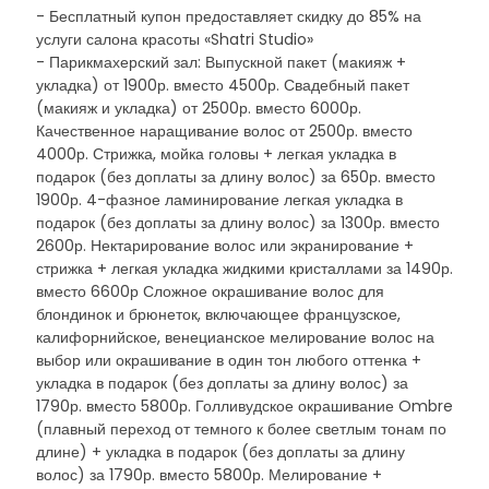
- Бесплатный купон предоставляет скидку до 85% на
услуги салона красоты «Shatri Studio»
- Парикмахерский зал: Выпускной пакет (макияж +
укладка) от 1900р. вместо 4500р. Свадебный пакет
(макияж и укладка) от 2500р. вместо 6000р.
Качественное наращивание волос от 2500р. вместо
4000р. Стрижка,­ мойка головы + легкая укладка в
подарок (без доплаты за длину волос) за 650р. вместо
1900р. 4-фазное ламинирова­ние легкая укладка в
подарок (без доплаты за длину волос) за 1300р. вместо
2600р. Нектарирование волос или экранирование +
стрижка + легкая укладка жидкими кристаллами за 1490р.
вместо 6600р Сложное окрашивание волос для
блондинок и брюнеток, включающее французское,
калифорнийское, венецианское мелирование волос на
выбор или окрашивание в один тон любого оттенка +
укладка в подарок (без доплаты за длину волос) за
1790р. вместо 5800р. Голливудское окрашивание Ombre
(плавный переход от темного к более светлым тонам по
длине) + укладка в подарок (без доплаты за длину
волос) за 1790р. вместо 5800р. Мелировани­е +