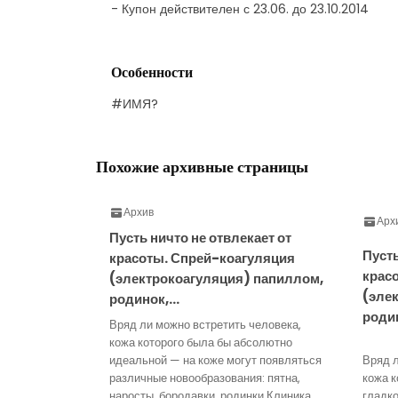
- Купон действителен с 23.06. до 23.10.2014
Особенности
#ИМЯ?
Похожие архивные страницы
Архив
Арх
Пусть ничто не отвлекает от
Пусть
красоты. Спрей-коагуляция
крас
(электрокоагуляция) папиллом,
(эле
родинок,…
роди
Вряд ли можно встретить человека,
кожа которого была бы абсолютно
идеальной — на коже могут появляться
Вряд л
различные новообразования: пятна,
кожа к
наросты, бородавки, родинки.Клиника
гладко