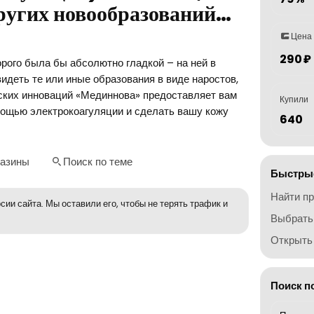
других новообразований…
Цена
290 ₽
орого была бы абсолютно гладкой – на ней в
идеть те или иные образования в виде наростов,
нских инноваций «Мединнова» предоставляет вам
Купили
мощью электрокоагуляции и сделать вашу кожу
640
газины
Поиск по теме
Быстрые
Найти п
сии сайта. Мы оставили его, чтобы не терять трафик и
Выбрать
Открыть 
Поиск п