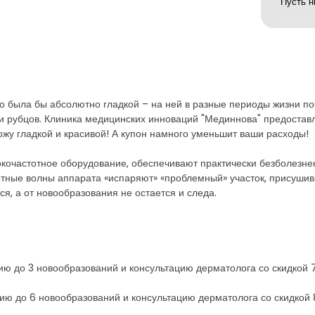
го была бы абсолютно гладкой – на ней в разные периоды жизни по
или рубцов. Клиника медицинских инноваций "Мединнова" предоста
ожу гладкой и красивой! А купон намного уменьшит ваши расходы!
кочастотное оборудование, обеспечивают практически безболезнен
тные волны аппарата «испаряют» «проблемный» участок, присушив
я, а от новообразования не остается и следа.
цию до 3 новообразований и консультацию дерматолога со скидкой 
цию до 6 новообразований и консультацию дерматолога со скидкой 