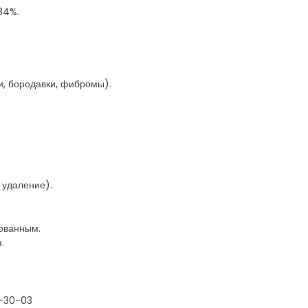
84%.
и, бородавки, фибромы).
 удаление).
зованным.
.
3-30-03