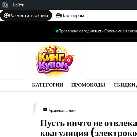
О
Войти
WordPress
Разместить акцию
Партнёрам
Проверено сегодня:
625
•
Сэкономили сего
Категории
Промо
Магазины
Товар
КАТЕГОРИИ
ПРОМОКОДЫ
СКИДКИ 
247
Архивная акция
Пусть ничто не отвлек
коагуляция (электрок