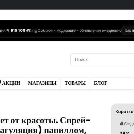
дня:
4 915 109 ₽
KingCoupon • модерация • обновления ежедневно
Как 
коды
Скидки / Акции
ы
Блог
/ АКЦИИ
МАГАЗИНЫ
ТОВАРЫ
БЛОГ
Коротко
ает от красоты. Спрей-
Скид
оагуляция) папиллом,
79%