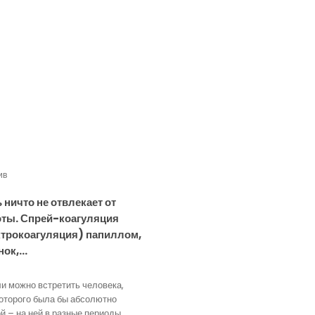
ив
 ничто не отвлекает от
оты. Спрей-коагуляция
ктрокоагуляция) папиллом,
нок,…
и можно встретить человека,
оторого была бы абсолютно
й – на ней в разные периоды