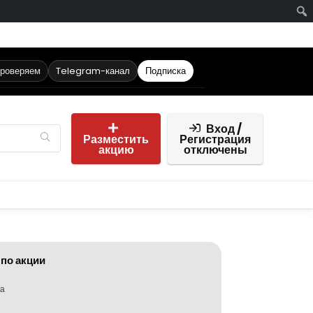
проверяем
Telegram-канал
Подписка
Вход /
Разместить
Регистрация
акцию
отключены
 по акции
ка