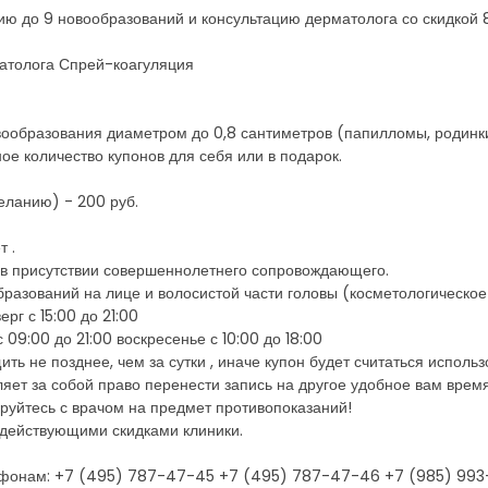
цию до 9 новообразований и консультацию дерматолога со скидкой 
матолога Спрей-коагуляция
вообразования диаметром до 0,8 сантиметров (папилломы, родинк
е количество купонов для себя или в подарок.
еланию) - 200 руб.
 .
о в присутствии совершеннолетнего сопровождающего.
разований на лице и волосистой части головы (косметологическое
рг с 15:00 до 21:00
09:00 до 21:00 воскресенье с 10:00 до 18:00
ть не позднее, чем за сутки , иначе купон будет считаться исполь
ляет за собой право перенести запись на другое удобное вам время
руйтесь с врачом на предмет противопоказаний!
 действующими скидками клиники.
лефонам: +7 (495) 787-47-45 +7 (495) 787-47-46 +7 (985) 99