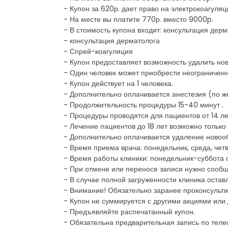
- Купон за 620р. дает право на электрокоагуля
- На месте вы платите 770р. вместо 9000p.
- В стоимость купона входит: консультация дер
- консультация дерматолога
- Спрей-коагуляция
- Купон предоставляет возможность удалить но
- Один человек может приобрести неограниченно
- Купон действует на 1 человека.
- Дополнительно оплачивается анестезия (по ж
- Продолжительность процедуры 15-40 минут .
- Процедуры проводятся для пациентов от 14 лет
- Лечение пациентов до 18 лет возможно тольк
- Дополнительно оплачивается удаление новооб
- Время приема врача: понедельник, среда, четве
- Время работы клиники: понедельник-суббота с 
- При отмене или переносе записи нужно сообщи
- В случае полной загруженности клиника остав
- Внимание! Обязательно заранее проконсульти
- Купон не суммируется с другими акциями или
- Предъявляйте распечатанный купон.
- Обязательна предварительная запись по те