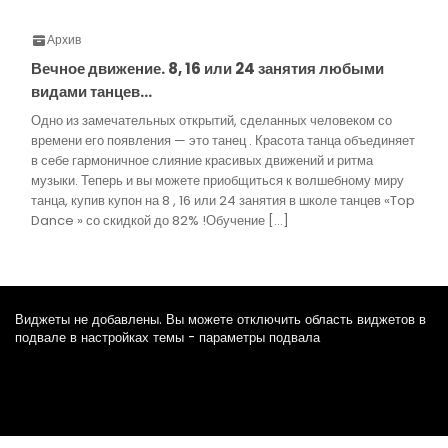
Архив
Вечное движение. 8, 16 или 24 занятия любыми
видами танцев…
Одно из замечательных открытий, сделанных человеком со
времени его появления — это танец . Красота танца объединяет
в себе гармоничное слияние красивых движений и ритма
музыки. Теперь и вы можете приобщиться к волшебному миру
танца, купив купон на 8 , 16 или 24 занятия в школе танцев «Top
Dance » со скидкой до 82% !Обучение […]
Виджеты не добавлены. Вы можете отключить область виджетов в
подвале в настройках темы - параметры подвала