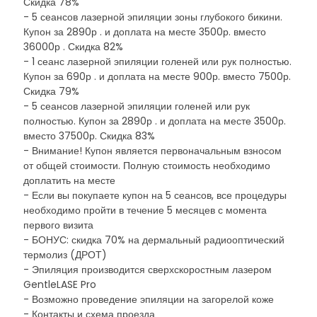
Скидка 78%
- 5 сеансов лазерной эпиляции зоны глубокого бикини.
Купон за 2890р . и доплата на месте 3500р. вместо
36000р . Скидка 82%
- 1 сеанс лазерной эпиляции голеней или рук полностью.
Купон за 690р . и доплата на месте 900р. вместо 7500р.
Скидка 79%
- 5 сеансов лазерной эпиляции голеней или рук
полностью. Купон за 2890р . и доплата на месте 3500р.
вместо 37500р. Скидка 83%
- Внимание! Купон является первоначальным взносом
от общей стоимости. Полную стоимость необходимо
доплатить на месте
- Если вы покупаете купон на 5 сеансов, все процедуры
необходимо пройти в течение 5 месяцев с момента
первого визита
- БОНУС: скидка 70% на дермальный радиооптический
термолиз (ДРОТ)
- Эпиляция производится сверхскоростным лазером
GentleLASE Pro
- Возможно проведение эпиляции на загорелой коже
- Контакты и схема проезда