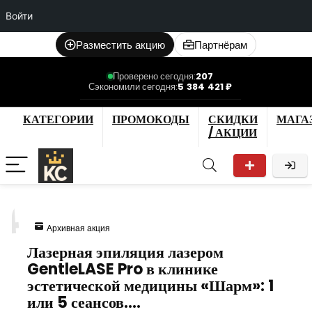
Войти
Разместить акцию
Партнёрам
Проверено сегодня:
207
Сэкономили сегодня:
5 384 421 ₽
КАТЕГОРИИ
ПРОМОКОДЫ
СКИДКИ
МАГА
/ АКЦИИ
4
Архивная акция
Лазерная эпиляция лазером
GentleLASE Pro в клинике
эстетической медицины «Шарм»: 1
или 5 сеансов.…