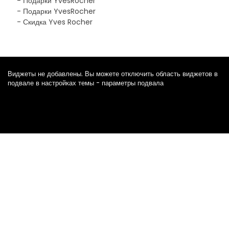
- Подарки YvesRocher
- Подарки YvesRocher
- Скидка Yves Rocher
Виджеты не добавлены. Вы можете отключить область виджетов в
подвале в настройках темы - параметры подвала