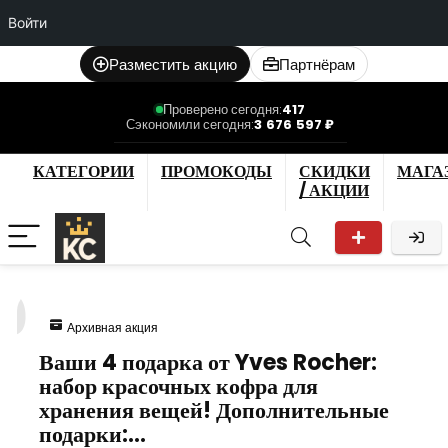
Войти
Разместить акцию
Партнёрам
Проверено сегодня:
417
Сэкономили сегодня:
3 676 597 ₽
КАТЕГОРИИ
ПРОМОКОДЫ
СКИДКИ
МАГА
/ АКЦИИ
0
Архивная акция
Ваши 4 подарка от Yves Rocher:
набор красочных кофра для
хранения вещей! Дополнительные
подарки:…