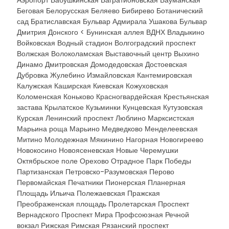
Аэропорт Бабушкинская Багратионовская Бауманская
Беговая Белорусская Беляево Бибирево Ботанический
сад Братиславская Бульвар Адмирала Ушакова Бульвар
Дмитрия Донского < Бунинская аллея ВДНХ Владыкино
Войковская Водный стадион Волгоградский проспект
Волжская Волоколамская Выставочный центр Выхино
Динамо Дмитровская Домодедовская Достоевская
Дубровка Жулебино Измайловская Кантемировская
Калужская Каширская Киевская Кожуховская
Коломенская Коньково Красногвардейская Крестьянская
застава Крылатское Кузьминки Кунцевская Кутузовская
Курская Ленинский проспект Люблино Марксистская
Марьина роща Марьино Медведково Менделеевская
Митино Молодежная Мякинино Нагорная Новогиреево
Новокосино Новоясеневская Новые Черемушки
Октябрьское поле Орехово Отрадное Парк Победы
Партизанская Петровско-Разумовская Перово
Первомайская Печатники Пионерская Планерная
Площадь Ильича Полежаевская Пражская
Преображенская площадь Пролетарская Проспект
Вернадского Проспект Мира Профсоюзная Речной
вокзал Рижская Римская Рязанский проспект