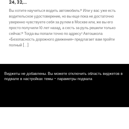
24, 32,…
Вы хотите научиться водить автомобиль? Или у вас уже есть
водительское удостоверение, но вы еще пока не достаточно
уверенно чувствуете себя за рулем в Москве или, же вы его
просто получили 10 лет назад, а сесть за руль решили только
сейчас? Тогда вы попали точно по адресу! Автошкола
«Безопасность дорожного движения» предлагает вам пройти
полный […]
Виджеты не добавлены. Вы можете отключить область виджетов в
подвале в настройках темы - параметры подвала