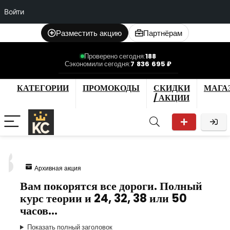
Войти
Разместить акцию
Партнёрам
Проверено сегодня:
188
Сэкономили сегодня:
7 836 695 ₽
КАТЕГОРИИ
ПРОМОКОДЫ
СКИДКИ
МАГА
/ АКЦИИ
3
Архивная акция
Вам покорятся все дороги. Полный
курс теории и 24, 32, 38 или 50
часов…
Показать полный заголовок