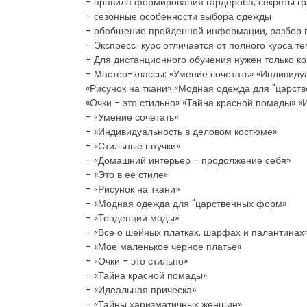
- правила формирования гардероба, секреты г
- сезонные особенности выбора одежды
- обобщение пройденной информации, разбор п
- Экспресс-курс отличается от полного курса 
- Для дистанционного обучения нужен только к
- Мастер-классы: «Умение сочетать» «Индивиду
«Рисунок на ткани» «Модная одежда для "царст
«Очки - это стильно» «Тайна красной помады» 
- «Умение сочетать»
- «Индивидуальность в деловом костюме»
- «Стильные штучки»
- «Домашний интерьер - продолжение себя»
- «Это в ее стиле»
- «Рисунок на ткани»
- «Модная одежда для "царственных форм»
- «Тенденции моды»
- «Все о шейных платках, шарфах и палантинах
- «Мое маленькое черное платье»
- «Очки - это стильно»
- «Тайна красной помады»
- «Идеальная прическа»
- «Тайны харизматичных женщин»