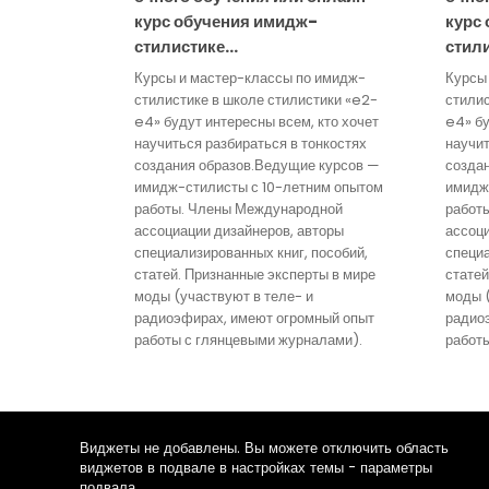
курс обучения имидж-
курс
стилистике…
стил
Курсы и мастер-классы по имидж-
Курсы
стилистике в школе стилистики «e2-
стилис
e4» будут интересны всем, кто хочет
e4» бу
научиться разбираться в тонкостях
научит
создания образов.Ведущие курсов —
созда
имидж-стилисты с 10-летним опытом
имидж
работы. Члены Международной
работ
ассоциации дизайнеров, авторы
ассоци
специализированных книг, пособий,
специа
статей. Признанные эксперты в мире
статей
моды (участвуют в теле- и
моды (
радиоэфирах, имеют огромный опыт
радио
работы с глянцевыми журналами).
работ
Виджеты не добавлены. Вы можете отключить область
виджетов в подвале в настройках темы - параметры
подвала