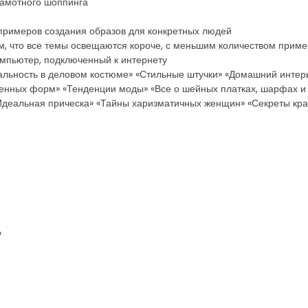
рамотного шоппинга
римеров создания образов для конкретных людей
тем, что все темы освещаются короче, с меньшим количеством прим
омпьютер, подключенный к интернету
альность в деловом костюме» «Стильные штучки» «Домашний интерь
венных форм» «Тенденции моды» «Все о шейных платках, шарфах и
«Идеальная прическа» «Тайны харизматичных женщин» «Секреты кра
»