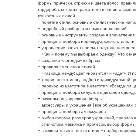
формы прически, стрижки и цвета волос, прав
гардероба, секреты грамотного шоппинга сезо
конкретных людей
- понятие стиля, основные стилистические нап
- подробный разбор стилевых направлений
- основные инструменты создания впечатления: 
- принципы подбора индивидуального стиля, ти
- управление впечатлением, полутона настроен
- «Как и почему мы выбираем одежду? Что озна
- создание «легенды» в образе
- правила смешения стилей
- «Разница между: цвет «нравится» и «идет». И 
- теория цветотипов, подбор индивидуальной ц
- переход из цветотипа в цветотип, «Всегда ли 
- принципы подбора силуэтов и деталей одежд
- визуальная коррекция фигуры
- аксессуары и украшения (все об украшениях, о
- принципы подбора аксессуаров
- выбор формы, размеров украшений, правила к
- стилистика макияжа и причесок, выбор формы 
- заключительные нотки стиля - подбор парфю