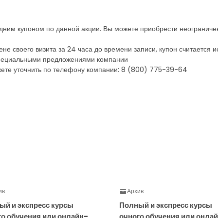
одним купоном по данной акции. Вы можете приобрести неограниче
ене своего визита за 24 часа до времени записи, купон считается
 специальными предложениями компании
ете уточнить по телефону компании: 8 (800) 775-39-64
ив
Архив
ый и экспресс курсы
Полный и экспресс курсы
го обучения или онлайн-
очного обучения или онла