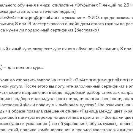
льного обучения имидж-стилистике «Открытие»: 11 лекций по 2,5 ч
ылка действительна в течение недели)
il:e2e4manager@gmail.com с указанием: Ф.И.О. города режима 
крытие»; 8 или 16 мастер-классов онлайн даты старта группы по р
урса нужен ли подарочный сертификат (бесплатно)
ый очный курс; экспресс-курс очного обучения «Открытие»; 8 или
) - для полного курса
)
бходимо отправить запрос на e-mail: e2e4manager@gmail.com с 
ой услуги. После этого вы получите заполненный сертификат в э
листические направления в моде подробный разбор стилевых напр
инципы подбора индивидуального стиля, типология внешности, анал
настроений «Как и почему мы выбираем одежду? Что означает наш
ды» в образе правила смешения стилей «Разница между: цвет «нрав
цветовой палитры переход из цветотипа в цветотип, «Всегда ли цв
сессуары и украшения (все об украшениях, обуви, сумках, головны
рашений, правила комбинирования и правила «расстановки акценто