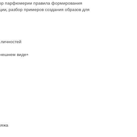
одбор парфюмерии правила формирования
ии, разбор примеров создания образов для
 личностей
внешнем виде»
ияжа