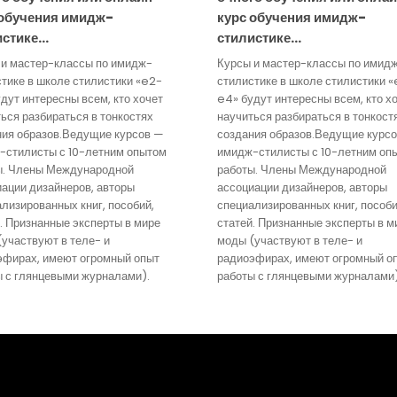
 обучения имидж-
курс обучения имидж-
истике…
стилистике…
 и мастер-классы по имидж-
Курсы и мастер-классы по имид
тике в школе стилистики «e2-
стилистике в школе стилистики 
дут интересны всем, кто хочет
e4» будут интересны всем, кто х
ься разбираться в тонкостях
научиться разбираться в тонкост
ния образов.Ведущие курсов —
создания образов.Ведущие курс
-стилисты с 10-летним опытом
имидж-стилисты с 10-летним оп
ы. Члены Международной
работы. Члены Международной
ации дизайнеров, авторы
ассоциации дизайнеров, авторы
лизированных книг, пособий,
специализированных книг, пособи
. Признанные эксперты в мире
статей. Признанные эксперты в м
участвуют в теле- и
моды (участвуют в теле- и
эфирах, имеют огромный опыт
радиоэфирах, имеют огромный о
ы с глянцевыми журналами).
работы с глянцевыми журналами)