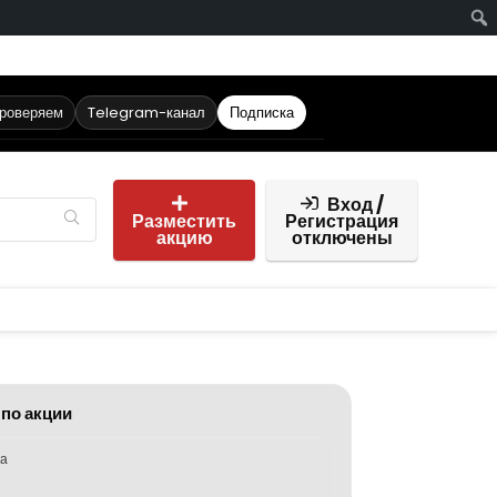
проверяем
Telegram-канал
Подписка
Вход /
Разместить
Регистрация
акцию
отключены
 по акции
ка