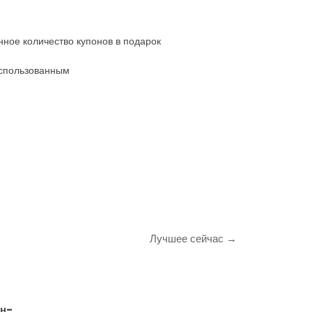
нное количество купонов в подарок
 использованным
Лучшее сейчас →
йн-