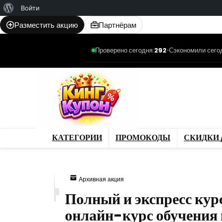
О
Войти
WordPress
Разместить акцию
Партнёрам
Проверено сегодня:
292
•
Сэкономили сего
Категории
Промо
Магазины
Товар
КАТЕГОРИИ
ПРОМОКОДЫ
СКИДКИ 
374
Архивная акция
Полный и экспресс кур
онлайн-курс обучения