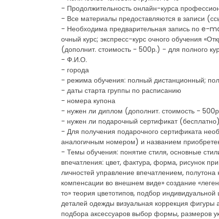
- Продолжительность онлайн-курса профессиона
- Все материалы предоставляются в записи (сс
- Необходима предварительная запись по e-ma
очный курс; экспресс-курс очного обучения «От
(дополнит. стоимость - 500р.) - для полного к
- Ф.И.О.
- города
- режима обучения: полный дистанционный; полн
- даты старта группы по расписанию
- номера купона
- нужен ли диплом (дополнит. стоимость - 500р.
- нужен ли подарочный сертификат (бесплатно
- Для получения подарочного сертификата нео
аналогичным номером) и названием приобретенн
- Темы обучения: понятие стиля, основные сти
впечатления: цвет, фактура, форма, рисунок пр
личностей управление впечатлением, полутона 
компенсации во внешнем виде» создание «леген
то» теория цветотипов, подбор индивидуальной 
деталей одежды визуальная коррекция фигуры ак
подбора аксессуаров выбор формы, размеров ук