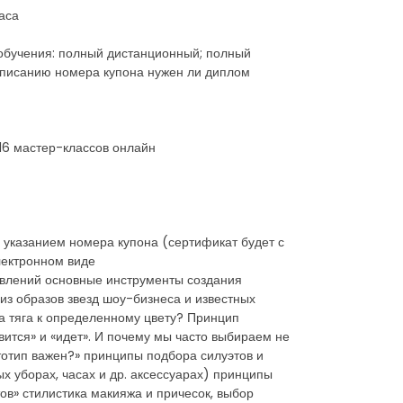
аса
обучения: полный дистанционный; полный
асписанию номера купона нужен ли диплом
 16 мастер-классов онлайн
указанием номера купона (сертификат будет с
лектронном виде
авлений основные инструменты создания
из образов звезд шоу-бизнеса и известных
а тяга к определенному цвету? Принцип
ится» и «идет». И почему мы часто выбираем не
етотип важен?» принципы подбора силуэтов и
х уборах, часах и др. аксессуарах) принципы
в» стилистика макияжа и причесок, выбор