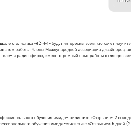
коле стилистики «e2-e4» будут интересны всем, кто хочет научитьс
опытом работы. Члены Международной ассоциации дизайнеров, авт
в теле- и радиоэфирах, имеют огромный опыт работы с глянцевым
офессионального обучения имидж-стилистике «Открытие»: 2 выходн
фессионального обучения имидж-стилистике «Открытие»: 5 дней (2