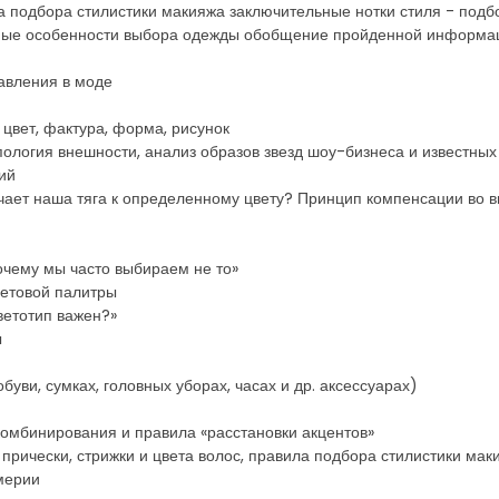
ила подбора стилистики макияжа заключительные нотки стиля - п
нные особенности выбора одежды обобщение пройденной информац
равления в моде
цвет, фактура, форма, рисунок
пология внешности, анализ образов звезд шоу-бизнеса и известных
ий
чает наша тяга к определенному цвету? Принцип компенсации во 
почему мы часто выбираем не то»
ветовой палитры
цветотип важен?»
ы
буви, сумках, головных уборах, часах и др. аксессуарах)
омбинирования и правила «расстановки акцентов»
прически, стрижки и цвета волос, правила подбора стилистики мак
мерии