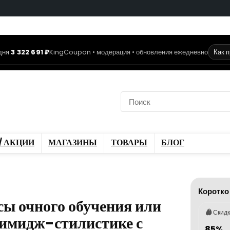
дня:
3 322 691 ₽
KingCoupon • модерация • обновления ежедневно
Как 
коды
Скидки / Акции
ы
Блог
/ АКЦИИ
МАГАЗИНЫ
ТОВАРЫ
БЛОГ
Коротко
сы очного обучения или
Скид
 имидж-стилистике с
85%