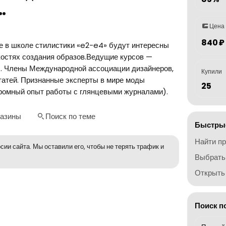
…
Цена
840 ₽
е в школе стилистики «e2-e4» будут интересны
нкостях создания образов.Ведущие курсов —
. Члены Международной ассоциации дизайнеров,
Купили
статей. Признанные эксперты в мире моды
25
громный опыт работы с глянцевыми журналами).
газины
Поиск по теме
Быстрые
Найти п
сии сайта. Мы оставили его, чтобы не терять трафик и
Выбрать
Открыть 
Поиск п