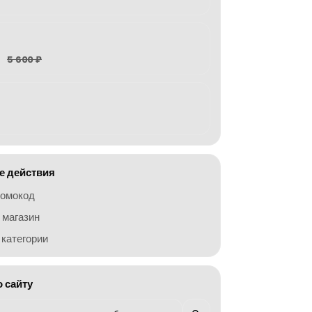
5 600 ₽
 действия
ромокод
 магазин
категории
о сайту