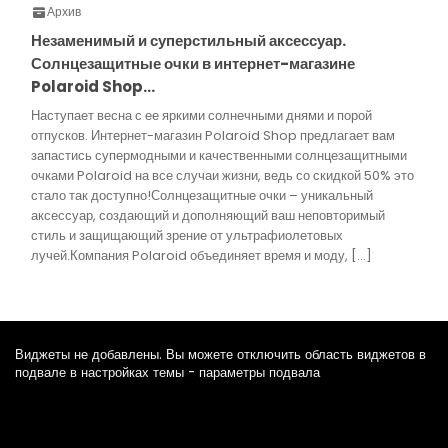
Архив
Незаменимый и суперстильный аксессуар.
Солнцезащитные очки в интернет-магазине
Polaroid Shop…
Наступает весна с ее яркими солнечными днями и порой
отпусков. Интернет-магазин Polaroid Shop предлагает вам
запастись супермодными и качественными солнцезащитными
очками Polaroid на все случаи жизни, ведь со скидкой 50% это
стало так доступно!Солнцезащитные очки – уникальный
аксессуар, создающий и дополняющий ваш неповторимый
стиль и защищающий зрение от ультрафиолетовых
лучей.Компания Polaroid объединяет время и моду, […]
Виджеты не добавлены. Вы можете отключить область виджетов в
подвале в настройках темы - параметры подвала