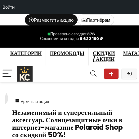
Войти
Разместить акцию
Партнёрам
Проверено сегодня:
376
Сэкономили сегодня:
8 622 180 ₽
КАТЕГОРИИ
ПРОМОКОДЫ
СКИДКИ
МАГА
/ АКЦИИ
0
Архивная акция
Незаменимый и суперстильный
аксессуар. Солнцезащитные очки в
интернет-магазине Polaroid Shop
со скидкой 50%!