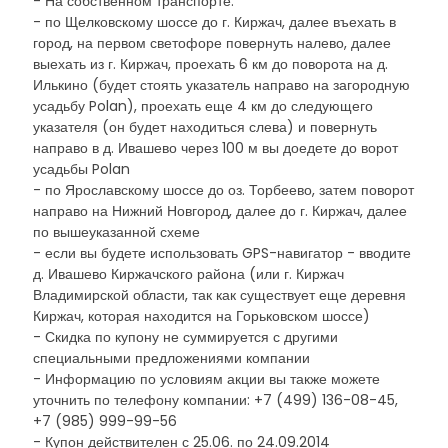
- На собственном транспорте:
- по Щелковскому шоссе до г. Киржач, далее въехать в
город, на первом светофоре повернуть налево, далее
выехать из г. Киржач, проехать 6 км до поворота на д.
Илькино (будет стоять указатель направо на загородную
усадьбу Polan), проехать еще 4 км до следующего
указателя (он будет находиться слева) и повернуть
направо в д. Ивашево через 100 м вы доедете до ворот
усадьбы Polan
- по Ярославскому шоссе до оз. Торбеево, затем поворот
направо на Нижний Новгород, далее до г. Киржач, далее
по вышеуказанной схеме
- если вы будете использовать GPS-навигатор - вводите
д. Ивашево Киржачского района (или г. Киржач
Владимирской области, так как существует еще деревня
Киржач, которая находится на Горьковском шоссе)
- Скидка по купону не суммируется с другими
специальными предложениями компании
- Информацию по условиям акции вы также можете
уточнить по телефону компании: +7 (499) 136-08-45,
+7 (985) 999-99-56
- Купон действителен с 25.06. по 24.09.2014