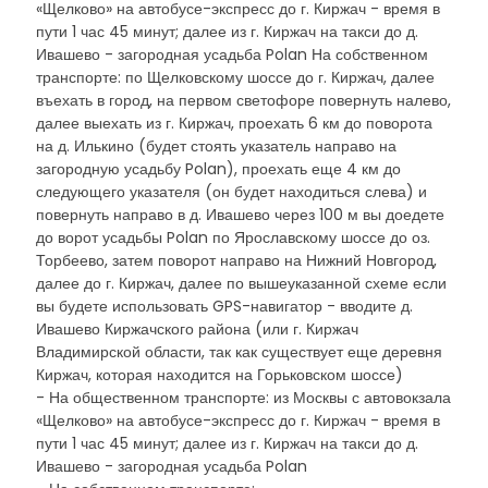
«Щелково» на автобусе-экспресс до г. Киржач - время в
пути 1 час 45 минут; далее из г. Киржач на такси до д.
Ивашево - загородная усадьба Polan На собственном
транспорте: по Щелковскому шоссе до г. Киржач, далее
въехать в город, на первом светофоре повернуть налево,
далее выехать из г. Киржач, проехать 6 км до поворота
на д. Илькино (будет стоять указатель направо на
загородную усадьбу Polan), проехать еще 4 км до
следующего указателя (он будет находиться слева) и
повернуть направо в д. Ивашево через 100 м вы доедете
до ворот усадьбы Polan по Ярославскому шоссе до оз.
Торбеево, затем поворот направо на Нижний Новгород,
далее до г. Киржач, далее по вышеуказанной схеме если
вы будете использовать GPS-навигатор - вводите д.
Ивашево Киржачского района (или г. Киржач
Владимирской области, так как существует еще деревня
Киржач, которая находится на Горьковском шоссе)
- На общественном транспорте: из Москвы с автовокзала
«Щелково» на автобусе-экспресс до г. Киржач - время в
пути 1 час 45 минут; далее из г. Киржач на такси до д.
Ивашево - загородная усадьба Polan