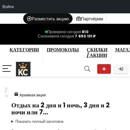
Войти
Разместить акцию
Партнёрам
Проверено сегодня:
810
Сэкономили сегодня:
7 653 131 ₽
КАТЕГОРИИ
ПРОМОКОДЫ
СКИДКИ
МАГА
/ АКЦИИ
2
Архивная акция
Отдых на 2 дня и 1 ночь, 3 дня и 2
ночи или 7…
Показать полный заголовок