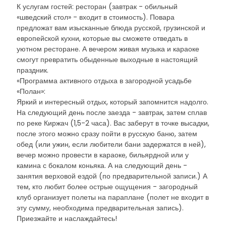
К услугам гостей: ресторан (завтрак - обильный
«шведский стол» - входит в стоимость). Повара
предложат вам изысканные блюда русской, грузинской и
европейской кухни, которые вы сможете отведать в
уютном ресторане. А вечером живая музыка и караоке
смогут превратить обыденные выходные в настоящий
праздник.
«Программа активного отдыха в загородной усадьбе
«Полан»:
Яркий и интересный отдых, который запомнится надолго.
На следующий день после заезда - завтрак, затем сплав
по реке Киржач (1,5-2 часа). Вас заберут в точке высадки,
после этого можно сразу пойти в русскую баню, затем
обед (или ужин, если любители бани задержатся в ней),
вечер можно провести в караоке, бильярдной или у
камина с бокалом коньяка. А на следующий день -
занятия верховой ездой (по предварительной записи.) А
тем, кто любит более острые ощущения - загородный
клуб организует полеты на параплане (полет не входит в
эту сумму, необходима предварительная запись).
Приезжайте и наслаждайтесь!