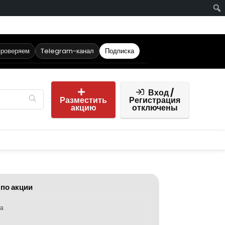
проверяем
Telegram-канал
Подписка
Вход /
Разместить
Регистрация
акцию
отключены
 по акции
ка