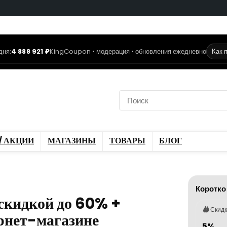
дня:
4 888 921 ₽
KingCoupon • модерация • обновления ежедневно
Как 
коды
Скидки / Акции
ы
Блог
/ АКЦИИ
МАГАЗИНЫ
ТОВАРЫ
БЛОГ
Коротко
 скидкой до 60% +
Скид
рнет-магазине
5%