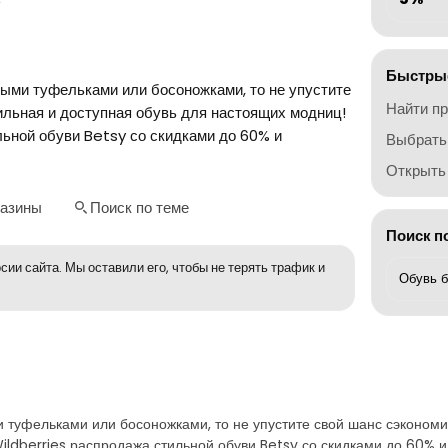
Быстрые
ыми туфельками или босоножками, то не упустите
Найти п
ильная и доступная обувь для настоящих модниц!
льной обуви Betsy со скидками до 60% и
Выбрать
Открыть 
газины
Поиск по теме
Поиск п
сии сайта. Мы оставили его, чтобы не терять трафик и
 туфельками или босоножками, то не упустите свой шанс сэкономит
ildberries распродажа стильной обуви Betsy со скидками до 60% и