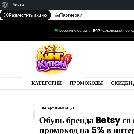
О
Войти
WordPress
Разместить акцию
Партнёрам
Проверено сегодня:
647
•
Сэкономили сего
Категории
Промо
Магазины
Товар
КАТЕГОРИИ
ПРОМОКОДЫ
СКИДКИ 
466
Архивная акция
Обувь бренда Betsy со
промокод на 5% в инте