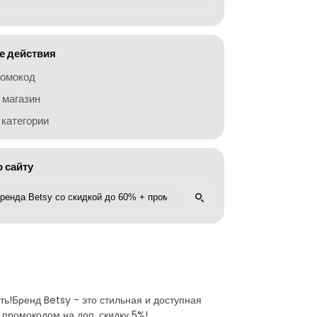
 действия
ромокод
 магазин
категории
о сайту
ь!Бренд Betsy - это стильная и доступная
 промокодом на доп. скидку 5%!