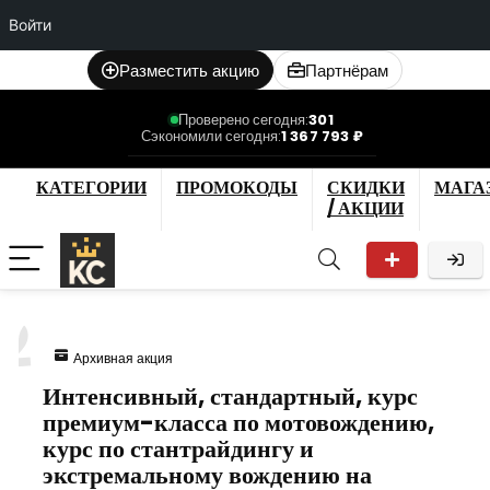
Войти
Разместить акцию
Партнёрам
Проверено сегодня:
301
Сэкономили сегодня:
1 367 793 ₽
КАТЕГОРИИ
ПРОМОКОДЫ
СКИДКИ
МАГА
/ АКЦИИ
2
Архивная акция
Интенсивный, стандартный, курс
премиум-класса по мотовождению,
курс по стантрайдингу и
экстремальному вождению на