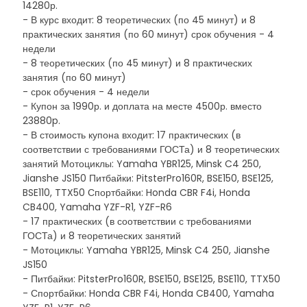
14280р.
- В курс входит: 8 теоретических (по 45 минут) и 8
практических занятия (по 60 минут) срок обучения - 4
недели
- 8 теоретических (по 45 минут) и 8 практических
занятия (по 60 минут)
- срок обучения - 4 недели
- Купон за 1990р. и доплата на месте 4500р. вместо
23880p.
- В стоимость купона входит: 17 практических (в
соответствии с требованиями ГОСТа) и 8 теоретических
занятий Мотоциклы: Yamaha YBR125, Minsk C4 250,
Jianshe JS150 Питбайки: PitsterPro160R, BSE150, BSE125,
BSE110, TTX50 Спортбайки: Honda CBR F4i, Honda
CB400, Yamaha YZF-R1, YZF-R6
- 17 практических (в соответствии с требованиями
ГОСТа) и 8 теоретических занятий
- Мотоциклы: Yamaha YBR125, Minsk C4 250, Jianshe
JS150
- Питбайки: PitsterPro160R, BSE150, BSE125, BSE110, TTX50
- Спортбайки: Honda CBR F4i, Honda CB400, Yamaha