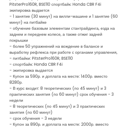
PitsterPro160R, BSE110 спортбайк: Honda CBR F4i
экипировка выдается
- 1 занятие (30 минут) на вилли-машине и 1 занятие (60
минут) на питбайке
- обучение базовым элементам стантрайдинга, езда на
заднем и переднем колесе, а также отжиг задней
покрышки
- более 50 упражнений на вождение в балансе и
выработку рефлекса при работе с органами управления,
- питбайки: PitsterPro160R, BSE110
- спортбайк: Honda CBR F4i
- экипировка выдается
- Купон за 590р. и доплата на месте: 1400р. вместо
8280р.
- В курс входит: 8 теоретических (по 45 минут) и 3
практических занятия (по 60 минут) срок обучения - 3
недели
- 8 теоретических (по 45 минут) и 3 практических
занятия (по 60 минут)
- срок обучения - 3 недели
- Купон за 890р. и доплата на месте: 2000р. вместо