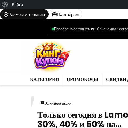
О
Войти
WordPress
Разместить акцию
Партнёрам
Проверено сегодня:
526
•
Сэкономили сегод
Категории
Промо
Магазины
Товар
КАТЕГОРИИ
ПРОМОКОДЫ
СКИДКИ 
487
Архивная акция
Только сегодня в Lamo
30%, 40% и 50% на…