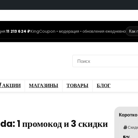
ня:
11 213 624 ₽
KingCoupon • модерация • обновления ежедневно
Как 
коды
Скидки / Акции
ы
Блог
/ АКЦИИ
МАГАЗИНЫ
ТОВАРЫ
БЛОГ
Коротко
da: 1 промокод и 3 скидки
Скид
5%