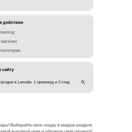
 действия
ромокод
 магазин
категории
о сайту
уары! Выбирайте свою скидку в каждом разделе
самой выгодной цене и обновите свой гардероб