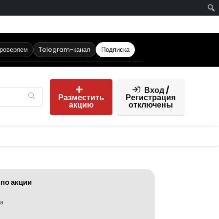
проверяем
Telegram-канал
Подписка
Вход /
Разместить
Регистрация
акцию
отключены
 по акции
ка