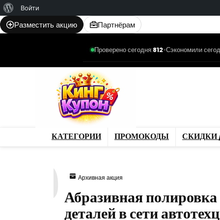
О
Войти
WordPress
Разместить акцию
Партнёрам
Проверено сегодня:
812
•
Сэкономили сегод
Категории
Промо
Магазины
Товар
КАТЕГОРИИ
ПРОМОКОДЫ
СКИДКИ 
489
Архивная акция
Абразивная полировка 
деталей в сети автоте