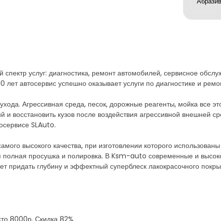
й спектр услуг: диагностика, ремонт автомобилей, сервисное обсл
0 лет автосервис успешно оказывает услуги по диагностике и рем
хода. Агрессивная среда, песок, дорожные реагенты, мойка все эт
й и восстановить кузов после воздействия агрессивной внешней ср
осервисе SLAuto.
амого высокого качества, при изготовлении которого использованы
ся полная просушка и полировка. В Ksm-auto современные и высо
ет придать глубину и эффектный суперблеск лакокрасочного покры
есто 8000р. Скидка 82%