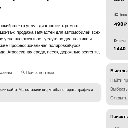
…
Цена
490 ₽
окий спектр услуг: диагностика, ремонт
монтаж, продажа запчастей для автомобилей всех
ис успешно оказывает услуги по диагностике и
Купили
скве.Профессиональная полировкаКузов
1 440
да. Агрессивная среда, песок, дорожные реагенты,
Быстрые
газины
Поиск по теме
Найти п
Выбрать
сии сайта. Мы оставили его, чтобы не терять трафик и
Открыть 
Поиск п