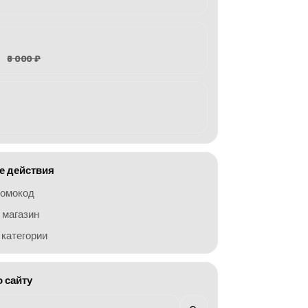
8 000 ₽
 действия
ромокод
 магазин
категории
о сайту