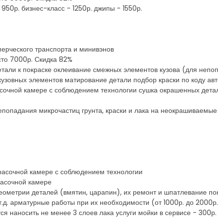
 950р. бизнес-класс - 1250р. джипы - 1550р.
мерческого транспорта и минивэнов
есто 7000р. Скидка 82%
детали к покраске оклеивание смежных элементов кузова (для непоп
зовных элементов матирование детали подбор краски по коду авт
асочной камере с соблюдением технологии сушка окрашенных дета
епопадания микрочастиц грунта, краски и лака на неокрашиваемые
красочной камере с соблюдением технологии
расочной камере
еометрии деталей (вмятин, царапин), их ремонт и шпатлевание пок
т.д. арматурные работы при их необходимости (от 1000р. до 2000р
ся наносить не менее 3 слоев лака услуги мойки в сервисе - 300р.