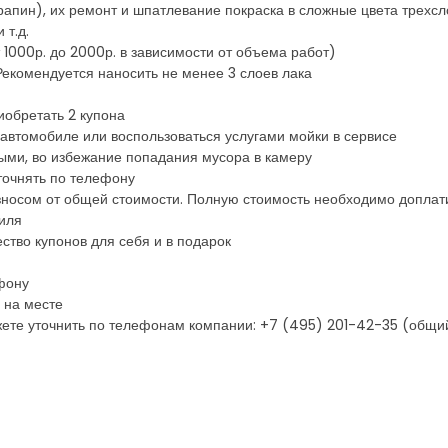
апин), их ремонт и шпатлевание покраска в сложные цвета трехсл
 т.д.
1000р. до 2000р. в зависимости от объема работ)
 Рекомендуется наносить не менее 3 слоев лака
иобретать 2 купона
 автомобиле или воспользоваться услугами мойки в сервисе
ыми, во избежание попадания мусора в камеру
точнять по телефону
зносом от общей стоимости. Полную стоимость необходимо доплат
иля
ство купонов для себя и в подарок
фону
 на месте
ете уточнить по телефонам компании: +7 (495) 201-42-35 (общи