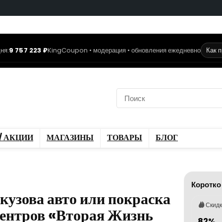
ня:
9 757 223 ₽
KingCoupon • модерация • обновления ежедневно
Как 
коды
Скидки / Акции
ы
Блог
/ АКЦИИ
МАГАЗИНЫ
ТОВАРЫ
БЛОГ
Коротко
кузова авто или покраска
Скид
хцентров «Вторая Жизнь
82%