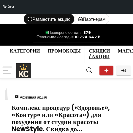
Войти
Разместить акцию
Партнёрам
Проверено сегодня:
379
Сэкономили сегодня:
10 724 642 ₽
КАТЕГОРИИ
ПРОМОКОДЫ
СКИДКИ
МАГА
/ АКЦИИ
1
Архивная акция
Комплекс процедур («Здоровье»,
«Контур» или «Красота») для
похудения от студии красоты
NewStyle. Скидка до…