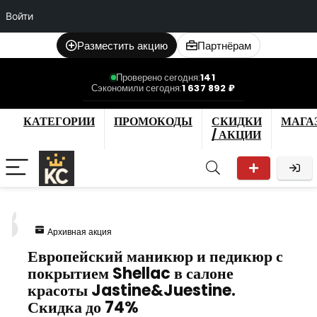
Войти
Разместить акцию
Партнёрам
Проверено сегодня:
141
Сэкономили сегодня:
1 637 892 ₽
КАТЕГОРИИ
ПРОМОКОДЫ
СКИДКИ
МАГА
/ АКЦИИ
8
Архивная акция
Европейский маникюр и педикюр с
покрытием Shellac в салоне
красоты Jastine&Juestine.
Скидка до 74%