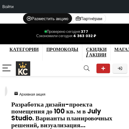
Войти
Разместить акцию
Партнёрам
Проверено сегодня:
377
Сэкономили сегодня:
4 363 032 ₽
КАТЕГОРИИ
ПРОМОКОДЫ
СКИДКИ
МАГА
/ АКЦИИ
0
Архивная акция
Разработка дизайн-проекта
помещения до 100 кв. м в July
Studio. Варианты планировочных
решений, визуализация…