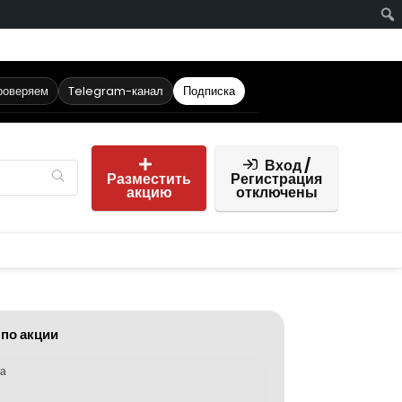
роверяем
Telegram-канал
Подписка
Вход /
Разместить
Регистрация
акцию
отключены
 по акции
ка