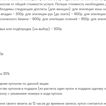
носом от общей стоимости услуги. Полную стоимость необходимо 
бходимы следующие доплаты (для женщин): для эпиляции зоны на
падин - 300р. для эпиляции рук (до локтя) - 900р. для эпиляции
ассического бикини - 800р. для эпиляции голеней - 650р. для эпил
вья или подбородка (на выбор) - 300р.
0р.
на 30%
одним купоном по данной акции
тво купонов в подарок (из расчета один купон в подарок одному 
ону с указанием номера и кода купона
ене своего визита за 12 часов до времени записи, купон считается