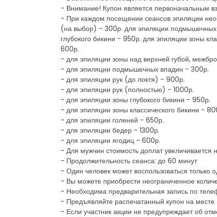
- Внимание! Купон является первоначальным вз
- При каждом посещении сеансов эпиляции нео
(на выбор) - 300р. для эпиляции подмышечных в
глубокого бикини - 950р. для эпиляции зоны кл
600р.
- для эпиляции зоны над верхней губой, межбро
- для эпиляции подмышечных впадин - 300р.
- для эпиляции рук (до локтя) - 900р.
- для эпиляции рук (полностью) - 1000р.
- для эпиляции зоны глубокого бикини - 950р.
- для эпиляции зоны классического бикини - 80
- для эпиляции голеней - 650р.
- для эпиляции бедер - 1300р.
- для эпиляции ягодиц - 600р.
- Для мужчин стоимость доплат увеличивается 
- Продолжительность сеанса: до 60 минут
- Один человек может воспользоваться только 
- Вы можете приобрести неограниченное количес
- Необходима предварительная запись по телеф
- Предъявляйте распечатанный купон на месте
- Если участник акции не предупреждает об отм