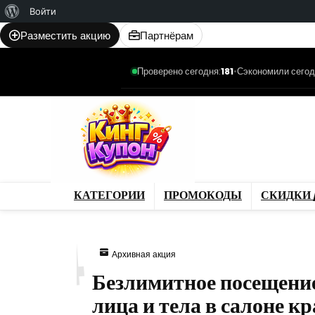
О
Войти
WordPress
Разместить акцию
Партнёрам
Проверено сегодня:
181
•
Сэкономили сегод
Категории
Промо
Магазины
Товар
КАТЕГОРИИ
ПРОМОКОДЫ
СКИДКИ 
604
Архивная акция
Безлимитное посещение
лица и тела в салоне 