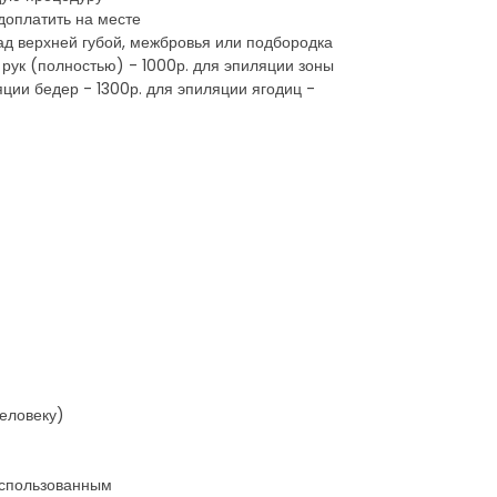
доплатить на месте
д верхней губой, межбровья или подбородка
 рук (полностью) - 1000р. для эпиляции зоны
яции бедер - 1300р. для эпиляции ягодиц -
человеку)
 использованным