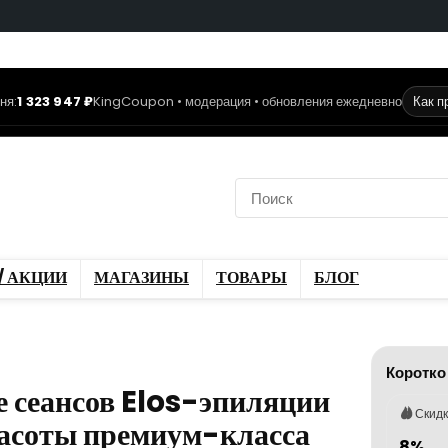
ня:
1 323 947 ₽
KingCoupon • модерация • обновления ежедневно
Как п
коды
Скидки / Акции
ы
Блог
/ АКЦИИ
МАГАЗИНЫ
ТОВАРЫ
БЛОГ
Коротко
 сеансов Elos-эпиляции
Скид
красоты премиум-класса
8%