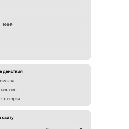
100 ₽
 действия
ромокод
 магазин
категории
о сайту