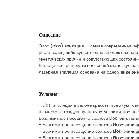
Описание
Элос (elos) эпиляция — самая современная, э
роста волос, либо существенно снижают их рост.
генетических причин и сопутствующих состояний
В процессе процедуры волосяной фолликул раз
лазерная эпиляция основана на одном виде эне
Условия
- Elos-эпиляция в салоне красоты премиум-клас
на месте за каждую процедуру Безлимитное пос
Безлимитное посещение сеансов Elos-эпиляции в
- Безлимитное посещение сеансов Elos-эпиляции
- Безлимитное посещение сеансов Elos-эпиляции
- Безлимитное посещение сеансов Elos-эпиляции