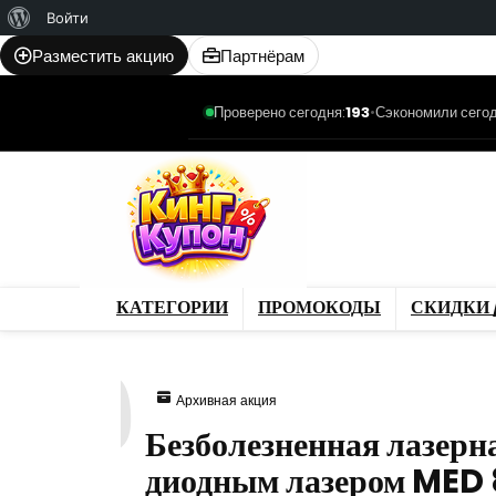
О
Войти
WordPress
Разместить акцию
Партнёрам
Проверено сегодня:
193
•
Сэкономили сегод
Категории
Промо
Магазины
Товар
КАТЕГОРИИ
ПРОМОКОДЫ
СКИДКИ 
619
Архивная акция
Безболезненная лазер
диодным лазером MED 