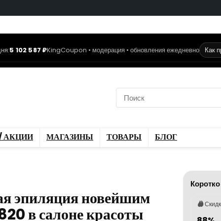
ня:
5 102 587 ₽
KingCoupon • модерация • обновления ежедневно
Как 
коды
Скидки / Акции
ы
Блог
/ АКЦИИ
МАГАЗИНЫ
ТОВАРЫ
БЛОГ
Коротко
ная эпиляция новейшим
Скид
820 в салоне красоты
88%