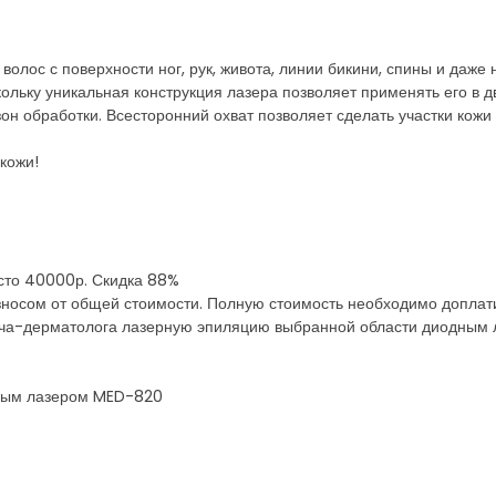
лос с поверхности ног, рук, живота, линии бикини, спины и даже н
ольку уникальная конструкция лазера позволяет применять его в д
он обработки. Всесторонний охват позволяет сделать участки кожи
кожи!
есто 40000р. Скидка 88%
зносом от общей стоимости. Полную стоимость необходимо доплат
рача-дерматолога лазерную эпиляцию выбранной области диодным
дным лазером MED-820