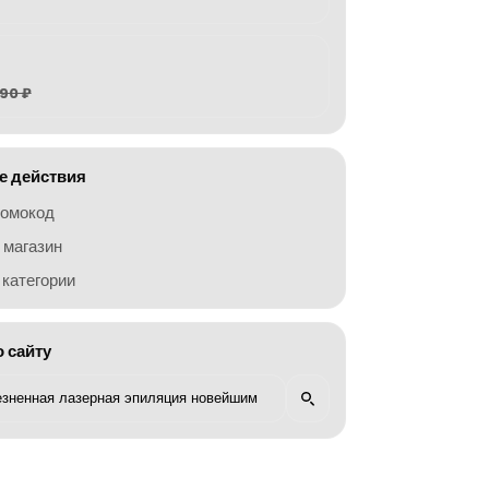
90 ₽
 действия
ромокод
 магазин
категории
о сайту