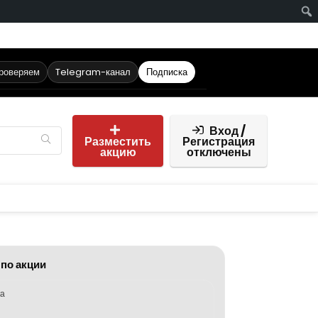
проверяем
Telegram-канал
Подписка
Вход /
Разместить
Регистрация
акцию
отключены
 по акции
ка