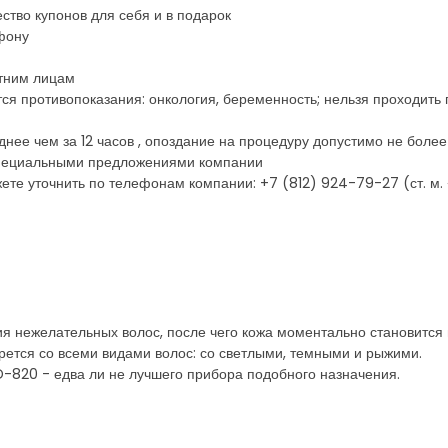
ство купонов для себя и в подарок
фону
етним лицам
ся противопоказания: онкология, беременность; нельзя проходить
ее чем за 12 часов , опоздание на процедуру допустимо не более 
 специальными предложениями компании
те уточнить по телефонам компании: +7 (812) 924-79-27 (ст. м. 
я нежелательных волос, после чего кожа моментально становится 
ется со всеми видами волос: со светлыми, темными и рыжими.
-820 - едва ли не лучшего прибора подобного назначения.