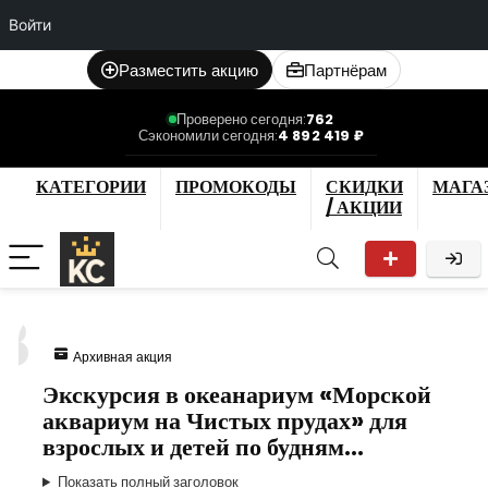
Войти
Разместить акцию
Партнёрам
Проверено сегодня:
762
Сэкономили сегодня:
4 892 419 ₽
КАТЕГОРИИ
ПРОМОКОДЫ
СКИДКИ
МАГА
/ АКЦИИ
3
Архивная акция
Экскурсия в океанариум «Морской
аквариум на Чистых прудах» для
взрослых и детей по будням…
Показать полный заголовок