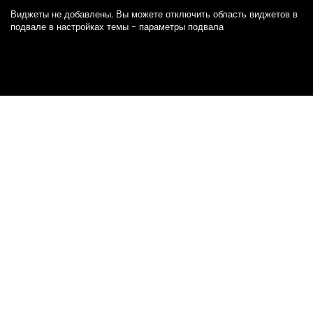
Виджеты не добавлены. Вы можете отключить область виджетов в
подвале в настройках темы - параметры подвала